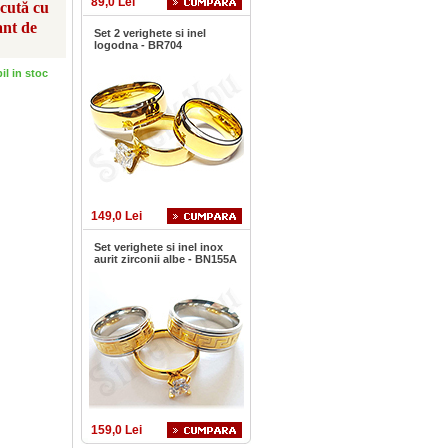
89,0 Lei
scută cu
ant de
Set 2 verighete si inel
logodna - BR704
bil in stoc
149,0 Lei
Set verighete si inel inox
aurit zirconii albe - BN155A
159,0 Lei