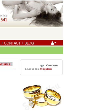
A
CONTACT
BLOG
|
|
Cosul meu
acum in cos
0 bijuterii