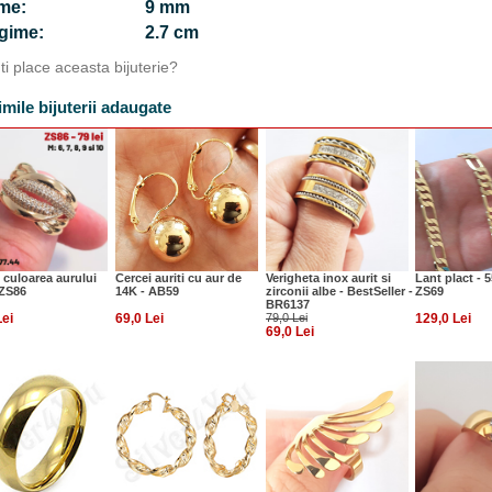
time:
9 mm
ngime:
2.7 cm
Iti place aceasta bijuterie?
imile bijuterii adaugate
n culoarea aurului
Cercei auriti cu aur de
Verigheta inox aurit si
Lant plact - 
 ZS86
14K - AB59
zirconii albe - BestSeller -
ZS69
BR6137
Lei
69,0 Lei
79,0 Lei
129,0 Lei
69,0 Lei