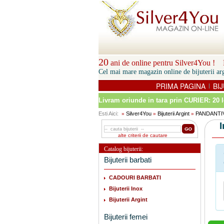
20
ani de online pentru Silver4You ! P
Cel mai mare magazin online de bijuterii arg
PRIMA PAGINA
BIJ
|
Livram oriunde in tara prin
CURIER: 20 l
Esti Aici:
Silver4You
Bijuterii Argint
PANDANTI
»
»
»
alte criterii de cautare
Catalog bijuterii:
Bijuterii barbati
CADOURI BARBATI
Bijuterii Inox
Bijuterii Argint
Bijuterii femei