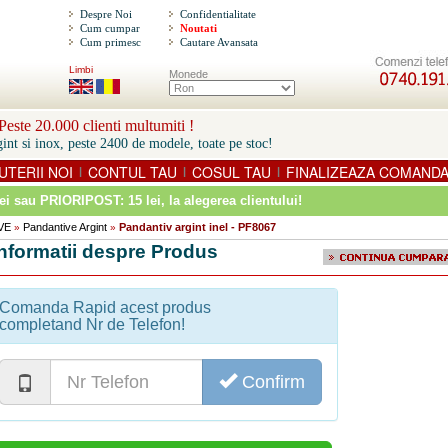
Despre Noi
Confidentialitate
Cum cumpar
Noutati
Cum primesc
Cautare Avansata
Limbi
Monede
este 20.000 clienti multumiti !
int si inox, peste 2400 de modele, toate pe stoc!
UTERII NOI
CONTUL TAU
COSUL TAU
FINALIZEAZA COMAND
|
|
|
ei sau PRIORIPOST: 15 lei
, la alegerea clientului!
VE
Pandantive Argint
Pandantiv argint inel - PF8067
»
»
Informatii despre Produs
Comanda Rapid acest produs
completand Nr de Telefon!
Confirm