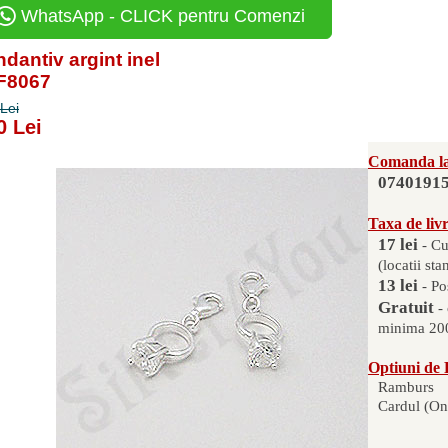
WhatsApp - CLICK pentru Comenzi
dantiv argint inel
PF8067
Lei
0 Lei
Comanda la
0740191
Taxa de liv
17 lei
- Cu
(locatii sta
13 lei
- Po
Gratuit
-
minima 200
Optiuni de 
Ramburs
Cardul (On