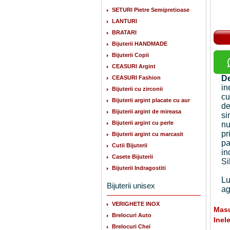
SETURI Pietre Semipretioase
LANTURI
BRATARI
Bijuterii HANDMADE
Bijuterii Copii
CEASURI Argint
De
CEASURI Fashion
in
Bijuterii cu zirconii
cu
Bijuterii argint placate cu aur
de
Bijuterii argint de mireasa
si
Bijuterii argint cu perle
nu
pr
Bijuterii argint cu marcasit
pa
Cutii Bijuterii
in
Casete Bijuterii
Si
Bijuterii Indragostiti
Lu
Bijuterii unisex
ag
VERIGHETE INOX
Masu
Brelocuri Auto
Inel
Brelocuri Chei