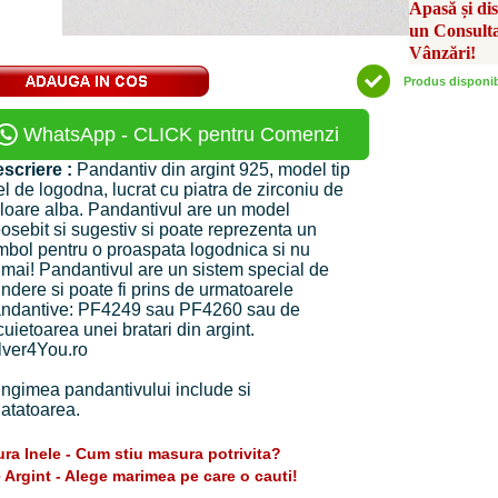
Apasă și di
un Consult
Vânzări!
Produs disponi
WhatsApp - CLICK pentru Comenzi
scriere :
Pandantiv din argint 925, model tip
el de logodna, lucrat cu piatra de zirconiu de
loare alba. Pandantivul are un model
osebit si sugestiv si poate reprezenta un
mbol pentru o proaspata logodnica si nu
mai! Pandantivul are un sistem special de
indere si poate fi prins de urmatoarele
ndantive: PF4249 sau PF4260 sau de
cuietoarea unei bratari din argint.
lver4You.ro
ngimea pandantivului include si
atatoarea.
ra Inele - Cum stiu masura potrivita?
e Argint - Alege marimea pe care o cauti!