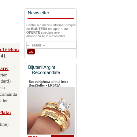
Newsletter
Pentru a fi mereu informat despre
ce
BIJUTERII
noi apar si ce
OFERTE
speciale avem,
aboneaza-te la Newsletter.
 Telefon:
541
Bijuterii Argint
rare:
Recomandate
rier
ndard)
Set verigheta si inel inox -
BestSeller - LR341A
sta
 comanda
 lei
Plata:
line)