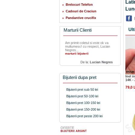
La
Brelocuri Telefon
Lu
Cadouri de Craciun
Pandantive crucifix
Ult
Marturii Clienti
Am primit coletul si este ok va
multumesc! cu respect, Lucian
Negres...
marturii bijuterii
De la:
Lucian Negres
Inel i
Bijuterii dupa pret
14K -
79,0 
Bijuterii pret sub 50 lei
Bijuterii pret 50-100 lei
Bijuterii pret 100-150 lei
Bijuterii pret 150-200 lei
Bijuterii pret peste 200 lei
OFERTE
BIJUTERII ARGINT