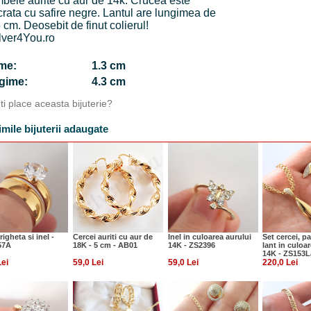
bele aurite cu aur de 14k. Crucea este
crata cu safire negre. Lantul are lungimea de
 cm. Deosebit de finut colierul!
lver4You.ro
time:
1.3 cm
ngime:
4.3 cm
Iti place aceasta bijuterie?
imile bijuterii adaugate
righeta si inel -
Cercei auriti cu aur de
Inel in culoarea aurului
Set cercei, p
57A
18K - 5 cm - AB01
14K - ZS2396
lant in culoa
14K - ZS153L
Lei
59,0 Lei
59,0 Lei
220,0 Lei