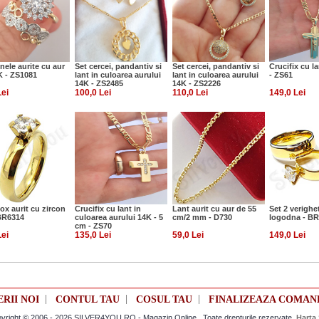
inele aurite cu aur
Set cercei, pandantiv si
Set cercei, pandantiv si
Crucifix cu l
K - ZS1081
lant in culoarea aurului
lant in culoarea aurului
- ZS61
14K - ZS2485
14K - ZS2226
Lei
100,0 Lei
110,0 Lei
149,0 Lei
nox aurit cu zircon
Crucifix cu lant in
Lant aurit cu aur de 55
Set 2 verighet
 BR6314
culoarea aurului 14K - 5
cm/2 mm - D730
logodna - B
cm - ZS70
Lei
135,0 Lei
59,0 Lei
149,0 Lei
|
|
|
ERII NOI
CONTUL TAU
COSUL TAU
FINALIZEAZA COMAN
yright © 2006 - 2026 SILVER4YOU.RO - Magazin Online . Toate drepturile rezervate.
Harta 