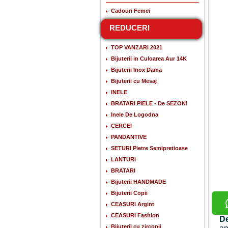
Cadouri Femei
REDUCERI
TOP VANZARI 2021
Bijuterii in Culoarea Aur 14K
Bijuterii Inox Dama
Bijuterii cu Mesaj
INELE
BRATARI PIELE - De SEZON!
Inele De Logodna
CERCEI
PANDANTIVE
SETURI Pietre Semipretioase
LANTURI
BRATARI
Bijuterii HANDMADE
Bijuterii Copii
CEASURI Argint
CEASURI Fashion
De
Bijuterii cu zirconii