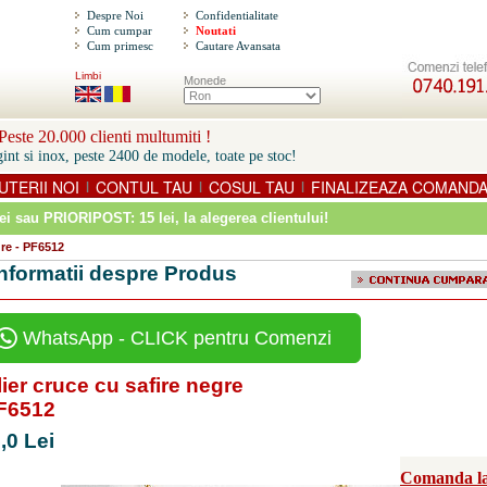
Despre Noi
Confidentialitate
Cum cumpar
Noutati
Cum primesc
Cautare Avansata
Limbi
Monede
este 20.000 clienti multumiti !
int si inox, peste 2400 de modele, toate pe stoc!
UTERII NOI
CONTUL TAU
COSUL TAU
FINALIZEAZA COMAND
|
|
|
ei sau PRIORIPOST: 15 lei
, la alegerea clientului!
gre - PF6512
Informatii despre Produs
WhatsApp - CLICK pentru Comenzi
ier cruce cu safire negre
PF6512
,0 Lei
Comanda la