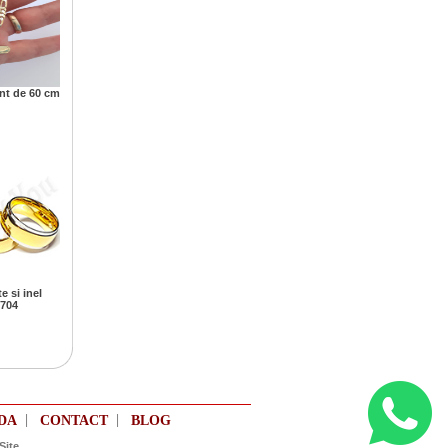
ant de 60 cm
e si inel
R704
|
|
DA
CONTACT
BLOG
Site