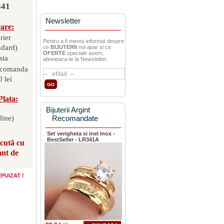
541
Newsletter
rare:
rier
Pentru a fi mereu informat despre
ndard)
ce
BIJUTERII
noi apar si ce
OFERTE
speciale avem,
sta
aboneaza-te la Newsletter.
 comanda
 lei
Plata:
Bijuterii Argint
line)
Recomandate
Set verigheta si inel inox -
BestSeller - LR341A
scută cu
ant de
 EPUIZAT !