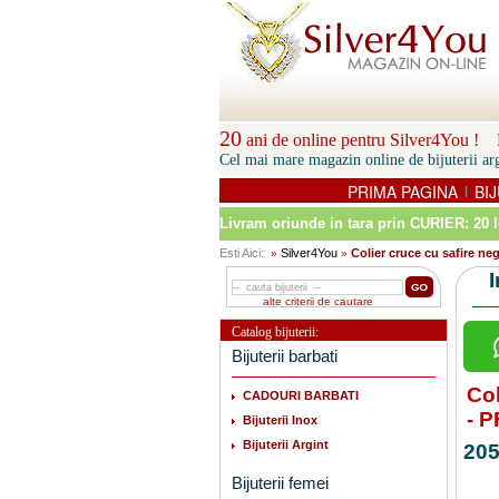
20
ani de online pentru Silver4You ! P
Cel mai mare magazin online de bijuterii arg
PRIMA PAGINA
BIJ
|
Livram oriunde in tara prin
CURIER: 20 l
Esti Aici:
Silver4You
Colier cruce cu safire ne
»
»
alte criterii de cautare
Catalog bijuterii:
Bijuterii barbati
Col
CADOURI BARBATI
- 
Bijuterii Inox
Bijuterii Argint
205
Bijuterii femei