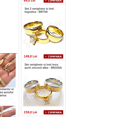
89,0 Lei
Set 2 verighete si inel
logodna - BR704
149,0 Lei
Set verighete si inel inox
aurit zirconii albe - BN155A
andantiv si
rea aurului
arisa
159,0 Lei