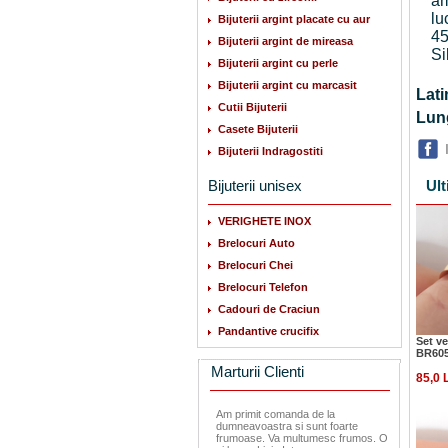
am
lu
Bijuterii argint placate cu aur
45
Bijuterii argint de mireasa
Si
Bijuterii argint cu perle
Bijuterii argint cu marcasit
La
Cutii Bijuterii
Lu
Casete Bijuterii
Bijuterii Indragostiti
Bijuterii unisex
Ult
VERIGHETE INOX
Brelocuri Auto
Brelocuri Chei
Brelocuri Telefon
Cadouri de Craciun
Pandantive crucifix
Set ve
BR60
Marturii Clienti
85,0 
Am primit comanda de la
dumneavoastra si sunt foarte
frumoase. Va multumesc frumos. O