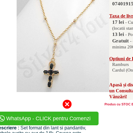
0740191
Taxa de liv
17 lei
- Cu
(locatii sta
13 lei
- Po
Gratuit
-
minima 200
Optiuni de 
Ramburs
Cardul (On
Apasă și di
un Consult
Vânzări!
Produs cu STOC
WhatsApp - CLICK pentru Comenzi
scriere :
Set format din lant si pandantiv,