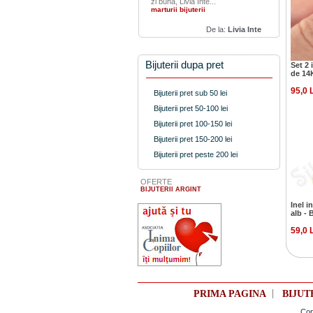
zi buna, Livia Inte...
marturii bijuterii
De la:
Livia Inte
Bijuterii dupa pret
Set 2 
de 14
95,0 
Bijuterii pret sub 50 lei
Bijuterii pret 50-100 lei
Bijuterii pret 100-150 lei
Bijuterii pret 150-200 lei
Bijuterii pret peste 200 lei
OFERTE
BIJUTERII ARGINT
Inel i
alb -
59,0 
|
PRIMA PAGINA
BIJUT
Cop