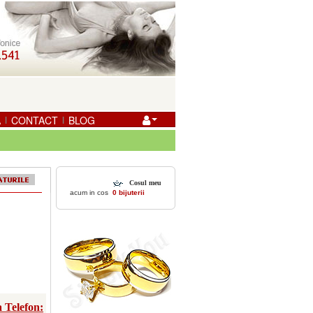
A
CONTACT
BLOG
|
|
Cosul meu
acum in cos
0 bijuterii
 Telefon: