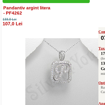
Pandantiv argint litera
- PF4262
133,0 Lei
107,0 Lei
Com
0
Taxa
17
(lo
13
Gr
mi
Opti
Ra
Ca
Apas