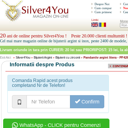
Despre Noi
Con
Cum cumpar
Nou
Cum primesc
Cau
Limbi
Mone
20
ani de online pentru Silver4You ! Peste 20.000 clienti multumiti !
Cel mai mare magazin online de bijuterii argint si inox, peste 2400 de modele, 
Livram oriunde in tara prin
CURIER: 20 lei sau PRIORIPOST: 15 lei
, la a
Esti Aici:
Silver4You
Bijuterii Argint
Bijuterii cu zirconii
Pandantiv argint litera - PF42
»
»
»
»
Informatii despre Produs
Comanda Rapid acest produs
completand Nr de Telefon!
Confirm
WhatsApp - CLICK pentru Comenzi