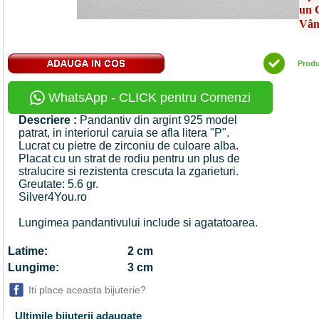
un 
Vân
Prod
WhatsApp - CLICK pentru Comenzi
Descriere :
Pandantiv din argint 925 model
patrat, in interiorul caruia se afla litera "P".
Lucrat cu pietre de zirconiu de culoare alba.
Placat cu un strat de rodiu pentru un plus de
stralucire si rezistenta crescuta la zgarieturi.
Greutate: 5.6 gr.
Silver4You.ro
Lungimea pandantivului include si agatatoarea.
Latime:
2 cm
Lungime:
3 cm
Iti place aceasta bijuterie?
Ultimile bijuterii adaugate