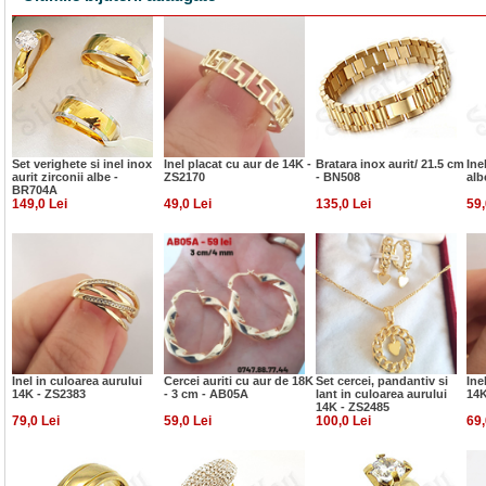
Set verighete si inel inox
Inel placat cu aur de 14K -
Bratara inox aurit/ 21.5 cm
Ine
aurit zirconii albe -
ZS2170
- BN508
alb
BR704A
149,0 Lei
49,0 Lei
135,0 Lei
59,
Inel in culoarea aurului
Cercei auriti cu aur de 18K
Set cercei, pandantiv si
Ine
14K - ZS2383
- 3 cm - AB05A
lant in culoarea aurului
14K
14K - ZS2485
79,0 Lei
59,0 Lei
100,0 Lei
69,