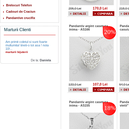
Brelocuri Telefon
170,0 Lei
206,0 Lei
218,0 
Cadouri de Craciun
Pandantive crucifix
Pandantiv argint casetuta
Panda
Marturii Clienti
inima - AS166
casut
20%
Am primit coletul si sunt foarte
multumita! tineti-o tot asa ! nota
10!...
marturii bijuterii
De la:
Daniela
107,0 Lei
133,0 Lei
64,0 Le
Pandantiv argint casetuta
Panda
inima - AS155
vietii
18%