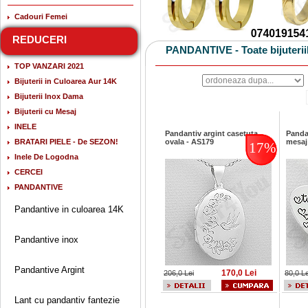
Cadouri Femei
REDUCERI
PANDANTIVE - Toate bijuterii
TOP VANZARI 2021
Bijuterii in Culoarea Aur 14K
Bijuterii Inox Dama
Bijuterii cu Mesaj
INELE
Pandantiv argint casetuta
Panda
BRATARI PIELE - De SEZON!
ovala - AS179
mesaj
17%
Inele De Logodna
CERCEI
PANDANTIVE
Pandantive in culoarea 14K
Pandantive inox
Pandantive Argint
170,0 Lei
206,0 Lei
80,0 Le
Lant cu pandantiv fantezie