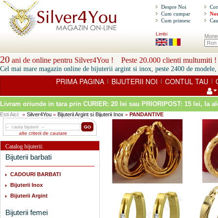
Despre Noi
Con
Cum cumpar
Nou
Cum primesc
Cau
Limbi
Mone
20
ani de online pentru Silver4You ! Peste 20.000 clienti multumiti !
Cel mai mare magazin online de bijuterii argint si inox, peste 2400 de modele, 
PRIMA PAGINA
BIJUTERII NOI
CONTUL TAU
|
|
|
Livram oriunde in tara prin
CURIER: 20 lei sau PRIORIPOST: 15 lei
, la a
Esti Aici:
Silver4You
Bijuterii Argint si Bijuterii Inox
PANDANTIVE
»
»
»
alte criterii de cautare
Catalog bijuterii:
Bijuterii barbati
CADOURI BARBATI
Bijuterii Inox
Bijuterii Argint
Bijuterii femei