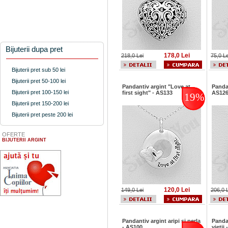
Bijuterii dupa pret
178,0 Lei
218,0 Lei
75,0 Le
Bijuterii pret sub 50 lei
Bijuterii pret 50-100 lei
Pandantiv argint "Love at
Pandan
Bijuterii pret 100-150 lei
first sight" - AS133
AS12
19%
Bijuterii pret 150-200 lei
Bijuterii pret peste 200 lei
OFERTE
BIJUTERII ARGINT
120,0 Lei
149,0 Lei
206,0 
Pandantiv argint aripi si perla
Panda
- AS100
vietii