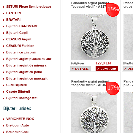
Pandantiv argint patinat
Panda
SETURI Pietre Semipretioase
"copacul vietii" - AS173
cruce
19%
LANTURI
BRATARI
Bijuterii HANDMADE
Bijuterii Copii
CEASURI Argint
CEASURI Fashion
Bijuterii cu zirconii
Bijuterii argint placate cu aur
127,0 Lei
156,0 Lei
242,0 
Bijuterii argint de mireasa
Bijuterii argint cu perle
Bijuterii argint cu marcasit
Pandantiv argint patinat
Panda
Cutii Bijuterii
"copacul vietii" - AS168
plic -
17%
Casete Bijuterii
Bijuterii Indragostiti
Bijuterii unisex
VERIGHETE INOX
Brelocuri Auto
Brelocuri Chei