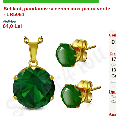
Set lant, pandantiv si cercei inox piatra verde
- LR5061
75,0 Lei
64,0 Lei
Com
0
Taxa
17
(lo
13
Gr
mi
Opti
Ra
Ca
Apas