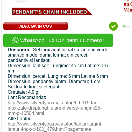
un 
Vân
Prod
WhatsApp - CLICK pentru Comenzi
Descriere :
Set inox aurit lucrat cu zirconii verde
smarald model dama format din cercei,
pandantiv si lantisor.
Dimensiuni lantisor: Lungime: 45 cm Latime: 1.6
mm
Dimensiuni cercei: Lungime: 6 mm Latime 6 mm
Dimensiuni pandantiv piatra: Diametru: 1 cm
Set foarte finut si elegant!
Greutate: 4.9 g
Lant Recomandat:
http://www.silver4you.ro/catalog/br6319-lant-
inox-zale-dreptunghiulare-diverse-lungimi25-
mm-p-10504.html
Alte Lanturi:
http://www.silver4you.ro/catalog/lanturi-argint-
lanturi-inox-c-100_479.html?page=toate