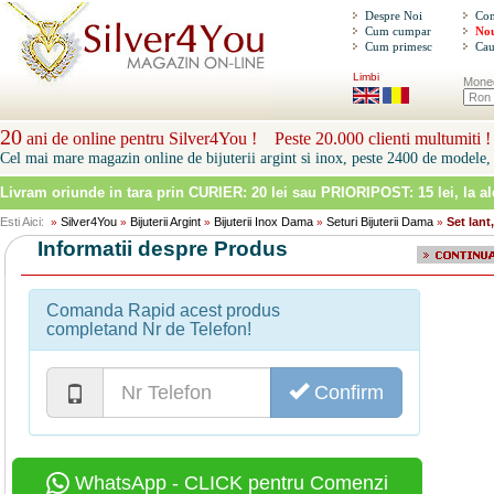
Despre Noi
Con
Cum cumpar
Nou
Cum primesc
Cau
Limbi
Mone
20
ani de online pentru Silver4You ! Peste 20.000 clienti multumiti !
Cel mai mare magazin online de bijuterii argint si inox, peste 2400 de modele, 
Livram oriunde in tara prin
CURIER: 20 lei sau PRIORIPOST: 15 lei
, la a
Esti Aici:
Silver4You
Bijuterii Argint
Bijuterii Inox Dama
Seturi Bijuterii Dama
Set lant
»
»
»
»
»
Informatii despre Produs
Comanda Rapid acest produs
completand Nr de Telefon!
Confirm
WhatsApp - CLICK pentru Comenzi