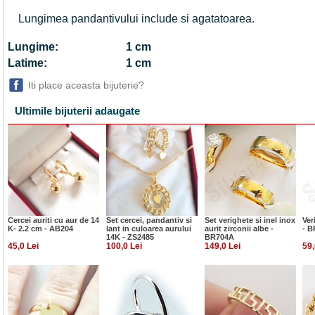
Lungimea pandantivului include si agatatoarea.
Lungime:
1 cm
Latime:
1 cm
Iti place aceasta bijuterie?
Ultimile bijuterii adaugate
Cercei auriti cu aur de 14
Set cercei, pandantiv si
Set verighete si inel inox
Ver
K- 2.2 cm - AB204
lant in culoarea aurului
aurit zirconii albe -
- B
14K - ZS2485
BR704A
45,0 Lei
100,0 Lei
149,0 Lei
59,