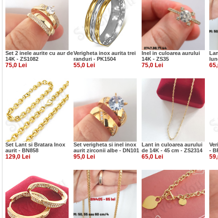
Set 2 inele aurite cu aur de
Verigheta inox aurita trei
Inel in culoarea aurului
Lan
14K - ZS1082
randuri - PK1504
14K - ZS35
lun
75,0 Lei
55,0 Lei
75,0 Lei
65,
Set Lant si Bratara Inox
Set verigheta si inel inox
Lant in culoarea aurului
Ver
aurit - BN858
aurit zirconii albe - DN101
de 14K - 45 cm - ZS2314
- B
129,0 Lei
95,0 Lei
65,0 Lei
59,