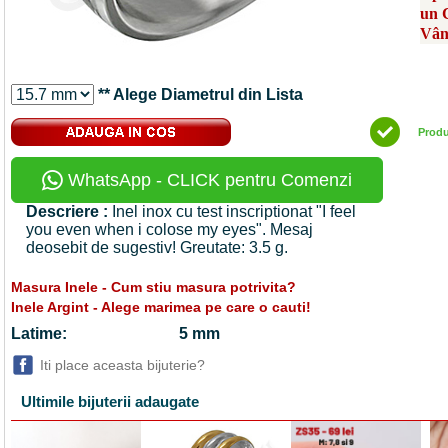
un 
Vân
** Alege Diametrul din Lista
Prod
WhatsApp - CLICK pentru Comenzi
Descriere :
Inel inox cu test inscriptionat "I feel
you even when i colose my eyes". Mesaj
deosebit de sugestiv! Greutate: 3.5 g.
Masura Inele - Cum stiu masura potrivita?
Inele Argint - Alege marimea pe care o cauti!
Latime:
5 mm
Iti place aceasta bijuterie?
Ultimile bijuterii adaugate