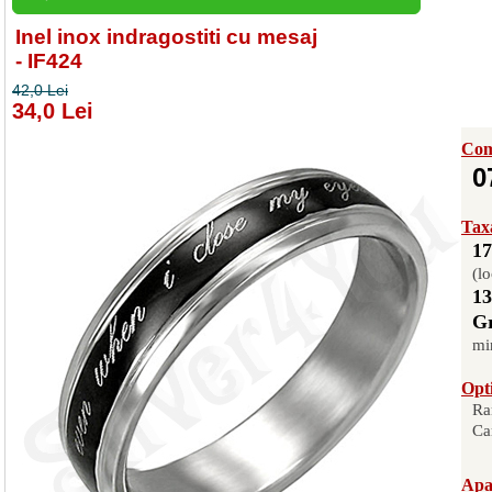
Inel inox indragostiti cu mesaj
- IF424
42,0 Lei
34,0 Lei
Com
0
Taxa
17
(lo
13
Gr
mi
Opti
Ra
Ca
Apas