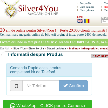
Despre Noi
Con
Cum cumpar
Nou
Cum primesc
Cau
Limbi
Mone
20
ani de online pentru Silver4You ! Peste 20.000 clienti multumiti !
Cel mai mare magazin online de bijuterii argint si inox, peste 2400 de modele, 
Livram oriunde in tara prin
CURIER: 20 lei sau PRIORIPOST: 15 lei
, la a
Esti Aici:
Silver4You
Bijuterii Argint
Bijuterii cu Mesaj
Inel inox indragostiti cu mesaj
»
»
»
»
Informatii despre Produs
Comanda Rapid acest produs
completand Nr de Telefon!
Confirm
WhatsApp - CLICK pentru Comenzi