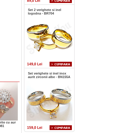
89,0 Lei
Set 2 verighete si inel
logodna - BR704
149,0 Lei
Set verighete si inel inox
aurit zirconii albe - BN155A
rite cu aur
081
159,0 Lei