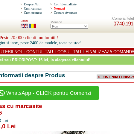
Despre Noi
Confidentialitate
Cum cumpar
Noutati
Cum primesc
Cautare Avansata
Limbi
Monede
este 20.000 clienti multumiti !
int si inox, peste 2400 de modele, toate pe stoc!
UTERII NOI
CONTUL TAU
COSUL TAU
FINALIZEAZA COMAND
|
|
|
ei sau PRIORIPOST: 15 lei
, la alegerea clientului!
Informatii despre Produs
WhatsApp - CLICK pentru Comenzi
as cu marcasite
6
0 Lei
,0 Lei