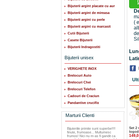
Bijuterii argint placate cu aur
De
Bijuterii argint de mireasa
ma
Bijuterii argint cu perle
( 
Bijuterii argint cu marcasit
al
de
Cutii Bijuterii
Si
Casete Bijuterii
Bijuterii Indragostiti
Lu
Bijuterii unisex
La
VERIGHETE INOX
Brelocuri Auto
Ult
Brelocuri Chei
Brelocuri Telefon
Cadouri de Craciun
Pandantive crucifix
Marturii Clienti
Set 2 
Bijuteriile primite sunt superbe!!!!
logod
finute, frumoase... Multumesc
149,0
frumos! Nici nu m-as fi gandit ca