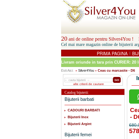
20
ani de online pentru Silver4You ! P
Cel mai mare magazin online de bijuterii arg
PRIMA PAGINA
BIJ
|
Livram oriunde in tara prin
CURIER: 20 l
Esti Aici:
Silver4You
Ceas cu marcasite - D6
»
»
alte criterii de cautare
Catalog bijuterii:
Bijuterii barbati
Ce
CADOURI BARBATI
- D
Bijuterii Inox
Bijuterii Argint
680,
578
Bijuterii femei