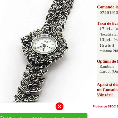
Comanda la
0740191
Taxa de liv
17 lei
- Cu
(locatii sta
13 lei
- Po
Gratuit
-
minima 200
Optiuni de 
Ramburs
Cardul (On
Apasă și di
un Consult
Vânzări!
Produs cu STOC