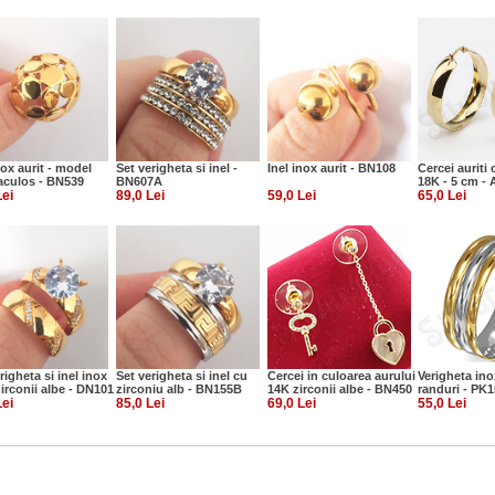
nox aurit - model
Set verigheta si inel -
Inel inox aurit - BN108
Cercei auriti 
aculos - BN539
BN607A
18K - 5 cm -
Lei
89,0 Lei
59,0 Lei
65,0 Lei
righeta si inel inox
Set verigheta si inel cu
Cercei in culoarea aurului
Verigheta inox
zirconii albe - DN101
zirconiu alb - BN155B
14K zirconii albe - BN450
randuri - PK
Lei
85,0 Lei
69,0 Lei
55,0 Lei