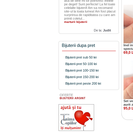
asa de bine mi se potrivesc inelele
pe deget! Sunt perfecte! La fel toate
celelalte bijuterii! Am sa recomand
site-ul la toata lumea! Am fost placut
surprinsa de rapiditatea cu care am
primit coletul...
marturii bijuterii
De la:
Judit
Bijuterii dupa pret
Inel i
spect
69,0 
Bijuterii pret sub 50 lei
Bijuterii pret 50-100 lei
Bijuterii pret 100-150 lei
Bijuterii pret 150-200 lei
Bijuterii pret peste 200 lei
OFERTE
BIJUTERII ARGINT
Set ve
aurit 
95,0 