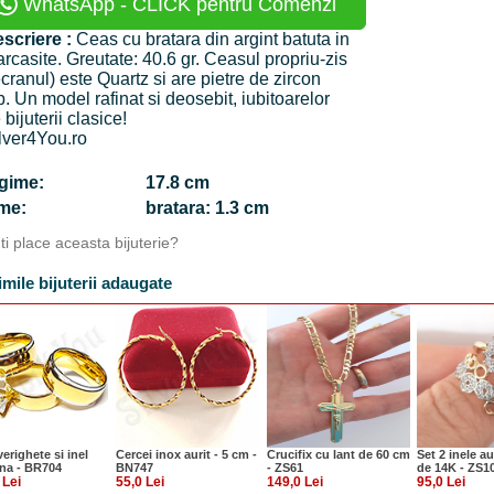
WhatsApp - CLICK pentru Comenzi
scriere :
Ceas cu bratara din argint batuta in
rcasite. Greutate: 40.6 gr. Ceasul propriu-zis
ecranul) este Quartz si are pietre de zircon
b. Un model rafinat si deosebit, iubitoarelor
 bijuterii clasice!
lver4You.ro
ngime:
17.8 cm
time:
bratara: 1.3 cm
Iti place aceasta bijuterie?
imile bijuterii adaugate
verighete si inel
Cercei inox aurit - 5 cm -
Crucifix cu lant de 60 cm
Set 2 inele au
na - BR704
BN747
- ZS61
de 14K - ZS1
 Lei
55,0 Lei
149,0 Lei
95,0 Lei