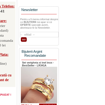
 Telefon:
Newsletter
541
Pentru a fi mereu informat despre
rare:
ce
BIJUTERII
noi apar si ce
OFERTE
speciale avem,
rier
aboneaza-te la Newsletter.
ndard)
sta
 comanda
 lei
Bijuterii Argint
Plata:
Recomandate
Set verigheta si inel inox -
line)
BestSeller - LR341A
scută cu
ant de
 EPUIZAT !