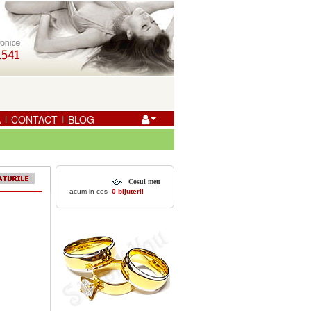
A
CONTACT
BLOG
|
|
Cosul meu
acum in cos
0 bijuterii