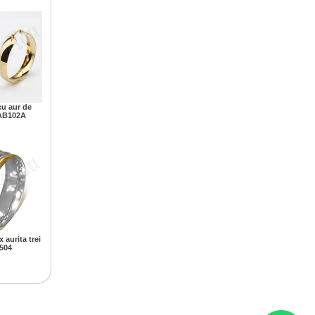
cu aur de
 AB102A
 aurita trei
1504