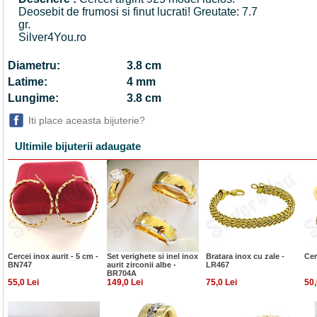
Deosebit de frumosi si finut lucrati! Greutate: 7.7
gr.
Silver4You.ro
Diametru:
3.8 cm
Latime:
4 mm
Lungime:
3.8 cm
Iti place aceasta bijuterie?
Ultimile bijuterii adaugate
Cercei inox aurit - 5 cm -
Set verighete si inel inox
Bratara inox cu zale -
Cer
BN747
aurit zirconii albe -
LR467
BR704A
55,0 Lei
149,0 Lei
75,0 Lei
50,