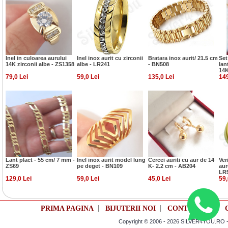
Inel in culoarea aurului
Inel inox aurit cu zirconii
Bratara inox aurit/ 21.5 cm
Set
14K zirconii albe - ZS1358
albe - LR241
- BN508
lan
14K
79,0 Lei
59,0 Lei
135,0 Lei
149
Lant plact - 55 cm/ 7 mm -
Inel inox aurit model lung
Cercei auriti cu aur de 14
Ver
ZS69
pe deget - BN109
K- 2.2 cm - AB204
aur
LR
129,0 Lei
59,0 Lei
45,0 Lei
59,
|
|
|
PRIMA PAGINA
BIJUTERII NOI
CONTUL TAU
Copyright © 2006 - 2026 SILVER4YOU.RO - M