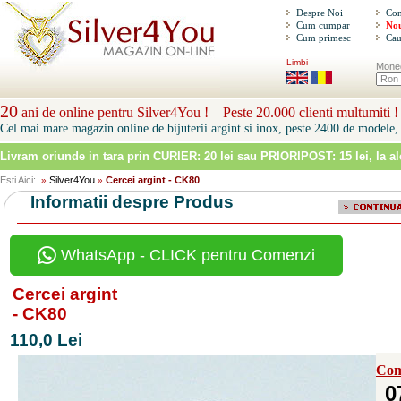
Despre Noi
Con
Cum cumpar
Nou
Cum primesc
Cau
Limbi
Mone
20
ani de online pentru Silver4You ! Peste 20.000 clienti multumiti !
Cel mai mare magazin online de bijuterii argint si inox, peste 2400 de modele, 
Livram oriunde in tara prin
CURIER: 20 lei sau PRIORIPOST: 15 lei
, la a
Esti Aici:
Silver4You
Cercei argint - CK80
»
»
Informatii despre Produs
WhatsApp - CLICK pentru Comenzi
Cercei argint
- CK80
110,0 Lei
Com
0