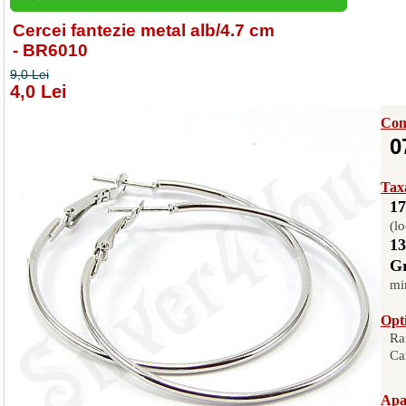
Cercei fantezie metal alb/4.7 cm
- BR6010
9,0 Lei
4,0 Lei
Com
0
Taxa
17
(lo
13
Gr
mi
Opti
Ra
Ca
Apas