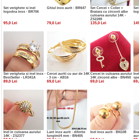
Set verighete si inel
Ghiul inox aurit - BR647
Set Cercei + Colier +
Set
logodna inox - BR706
Bratara cu zirconii albe
log
culoarea aurului 14K -
ZS2289
95,0 Lei
79,0 Lei
135,0 Lei
149
Set verigheta si inel inox -
Cercei auriti cu aur de 14K
Cercei in culoarea aurului
Ine
BestSeller - LR341A
- 3 cm - AB16
14K zirconii albe - BN450
spe
89,0 Lei
69,0 Lei
69,0 Lei
69,
Inel in culoarea aurului
Lant inox aurit - diferite
Inel inox aurit - BN108
Bra
14K - ZS2377
lungimi/4 mm - BN405
aur