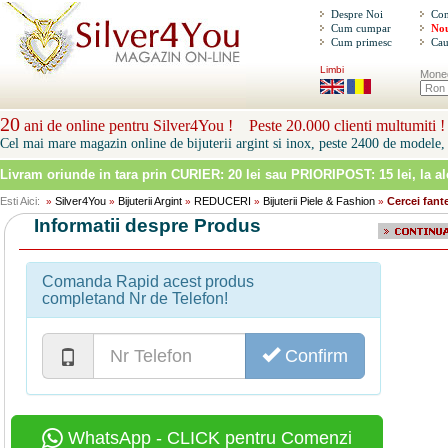
Despre Noi
Con
Cum cumpar
Nou
Cum primesc
Cau
Limbi
Mone
20
ani de online pentru Silver4You ! Peste 20.000 clienti multumiti !
Cel mai mare magazin online de bijuterii argint si inox, peste 2400 de modele, 
Livram oriunde in tara prin
CURIER: 20 lei sau PRIORIPOST: 15 lei
, la a
Esti Aici:
Silver4You
Bijuterii Argint
REDUCERI
Bijuterii Piele & Fashion
Cercei fant
»
»
»
»
»
Informatii despre Produs
Comanda Rapid acest produs
completand Nr de Telefon!
Confirm
WhatsApp - CLICK pentru Comenzi