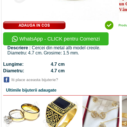
un 
Vân
Prod
WhatsApp - CLICK pentru Comenzi
Descriere :
Cercei din metal alb model creole.
Diametru: 4.7 cm. Grosime: 1.5 mm.
Lungime:
4.7 cm
Diametru:
4.7 cm
Iti place aceasta bijuterie?
Ultimile bijuterii adaugate