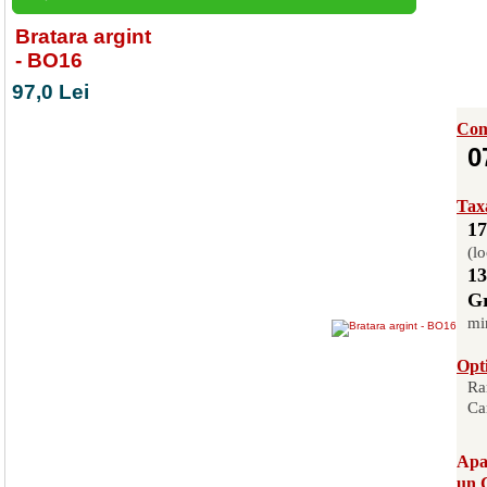
Bratara argint
- BO16
97,0 Lei
Com
0
Taxa
17
(lo
13
Gr
mi
Opti
Ra
Ca
Apas
un 