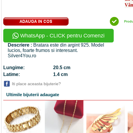
Vân
Prod
WhatsApp - CLICK pentru Comenzi
Descriere :
Bratara este din argint 925. Model
lucios, foarte frumos si interesant.
Silver4You.ro
Lungime:
20.5 cm
Latime:
1.4 cm
Iti place aceasta bijuterie?
Ultimile bijuterii adaugate