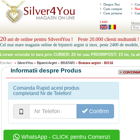
Despre Noi
Con
Cum cumpar
Nou
Cum primesc
Cau
Limbi
Mone
20
ani de online pentru Silver4You ! Peste 20.000 clienti multumiti !
Cel mai mare magazin online de bijuterii argint si inox, peste 2400 de modele, 
Livram oriunde in tara prin
CURIER: 20 lei sau PRIORIPOST: 15 lei
, la a
Esti Aici:
Silver4You
Bijuterii Argint
BRATARI
Bratara argint - BO16
»
»
»
»
Informatii despre Produs
Comanda Rapid acest produs
completand Nr de Telefon!
Confirm
WhatsApp - CLICK pentru Comenzi