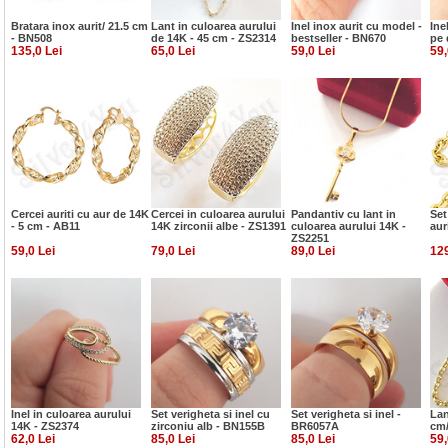
Bratara inox aurit/ 21.5 cm
Lant in culoarea aurului
Inel inox aurit cu model -
Ine
- BN508
de 14K - 45 cm - ZS2314
bestseller - BN670
pe 
135,0 Lei
65,0 Lei
59,0 Lei
59,
Cercei auriti cu aur de 14K
Cercei in culoarea aurului
Pandantiv cu lant in
Set
- 5 cm - AB11
14K zirconii albe - ZS1391
culoarea aurului 14K -
aur
ZS2251
59,0 Lei
79,0 Lei
89,0 Lei
129
Inel in culoarea aurului
Set verigheta si inel cu
Set verigheta si inel -
Lan
14K - ZS2374
zirconiu alb - BN155B
BR6057A
cm/
62,0 Lei
85,0 Lei
85,0 Lei
59,