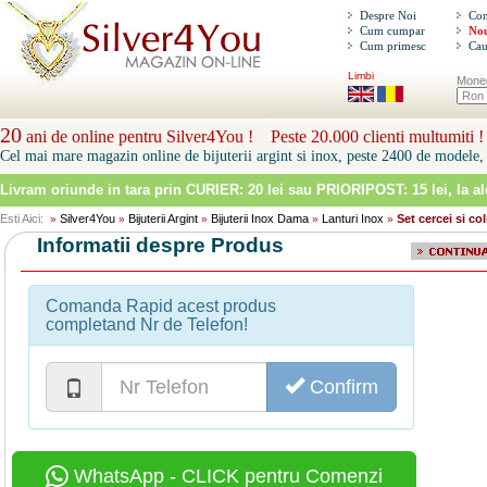
Despre Noi
Con
Cum cumpar
Nou
Cum primesc
Cau
Limbi
Mone
20
ani de online pentru Silver4You ! Peste 20.000 clienti multumiti !
Cel mai mare magazin online de bijuterii argint si inox, peste 2400 de modele, 
Livram oriunde in tara prin
CURIER: 20 lei sau PRIORIPOST: 15 lei
, la a
Esti Aici:
Silver4You
Bijuterii Argint
Bijuterii Inox Dama
Lanturi Inox
Set cercei si co
»
»
»
»
»
Informatii despre Produs
Comanda Rapid acest produs
completand Nr de Telefon!
Confirm
WhatsApp - CLICK pentru Comenzi