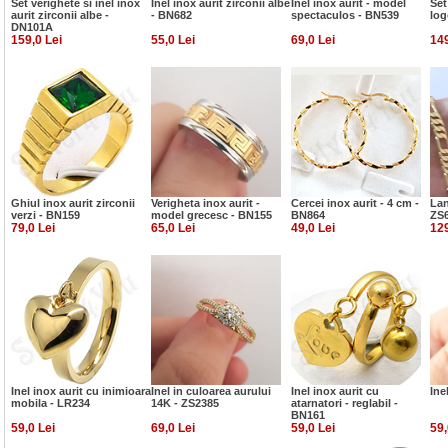
Set verighete si inel inox
Inel inox aurit zirconii albe
Inel inox aurit - model
Set
aurit zirconii albe -
- BN682
spectaculos - BN539
log
DN101A
159,0 Lei
55,0 Lei
69,0 Lei
149
Ghiul inox aurit zirconii
Verigheta inox aurit -
Cercei inox aurit - 4 cm -
Lan
verzi - BN159
model grecesc - BN155
BN864
ZS
79,0 Lei
65,0 Lei
49,0 Lei
129
Inel inox aurit cu inimioara
Inel in culoarea aurului
Inel inox aurit cu
Ine
mobila - LR234
14K - ZS2385
atarnatori - reglabil -
BN161
59,0 Lei
69,0 Lei
59,0 Lei
59,