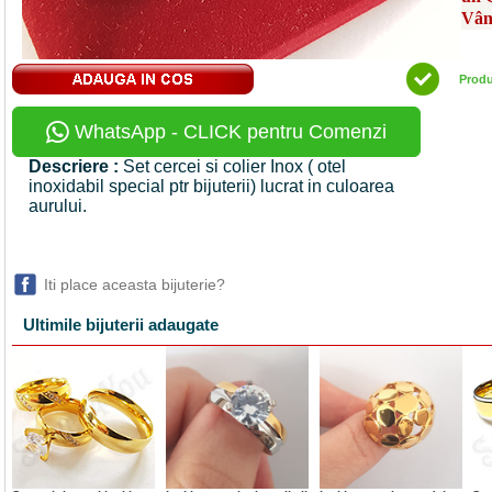
Vân
Prod
WhatsApp - CLICK pentru Comenzi
Descriere :
Set cercei si colier Inox ( otel
inoxidabil special ptr bijuterii) lucrat in culoarea
aurului.
Iti place aceasta bijuterie?
Ultimile bijuterii adaugate