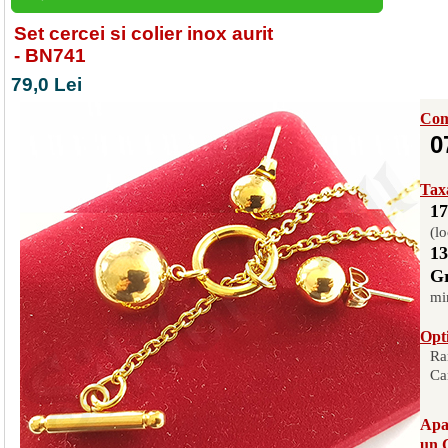
Set cercei si colier inox aurit
- BN741
79,0 Lei
Com
0
Taxa
17
(lo
13
Gr
mi
Opti
Ra
Ca
Apas
un 