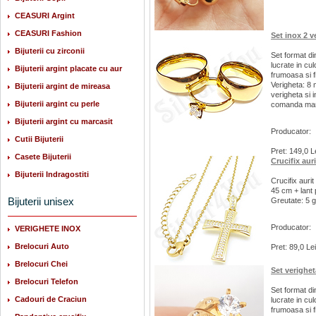
CEASURI Argint
CEASURI Fashion
Set inox 2 v
Bijuterii cu zirconii
Set format di
lucrate in cul
Bijuterii argint placate cu aur
frumoasa si f
Verigheta: 8 
Bijuterii argint de mireasa
verigheta si i
Bijuterii argint cu perle
comanda mari
Bijuterii argint cu marcasit
Producator:
Cutii Bijuterii
Pret: 149,0 L
Casete Bijuterii
Crucifix aur
Bijuterii Indragostiti
Crucifix auri
45 cm + lant
Bijuterii unisex
Greutate: 5 g.
Producator:
VERIGHETE INOX
Brelocuri Auto
Pret: 89,0 Lei
Brelocuri Chei
Set verighet
Brelocuri Telefon
Set format di
Cadouri de Craciun
lucrate in cul
frumoasa si f