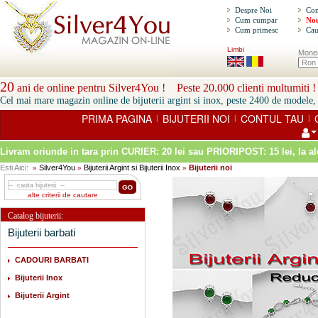
Despre Noi
Con
Cum cumpar
Nou
Cum primesc
Cau
Limbi
Mone
20
ani de online pentru Silver4You ! Peste 20.000 clienti multumiti !
Cel mai mare magazin online de bijuterii argint si inox, peste 2400 de modele, 
PRIMA PAGINA
BIJUTERII NOI
CONTUL TAU
|
|
|
Livram oriunde in tara prin
CURIER: 20 lei sau PRIORIPOST: 15 lei
, la a
Esti Aici:
Silver4You
Bijuterii Argint si Bijuterii Inox
Bijuterii noi
»
»
»
alte criterii de cautare
Catalog bijuterii:
Bijuterii barbati
CADOURI BARBATI
Bijuterii Inox
Bijuterii Argint