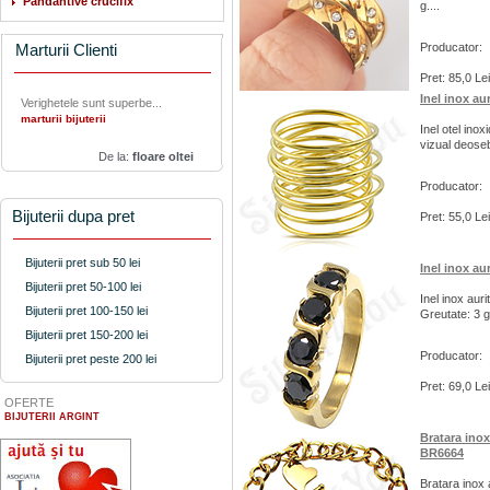
Pandantive crucifix
g....
Marturii Clienti
Producator:
Pret: 85,0 Lei
Inel inox au
Verighetele sunt superbe...
marturii bijuterii
Inel otel inox
vizual deosebi
De la:
floare oltei
Producator:
Bijuterii dupa pret
Pret: 55,0 Lei
Bijuterii pret sub 50 lei
Inel inox au
Bijuterii pret 50-100 lei
Inel inox auri
Bijuterii pret 100-150 lei
Greutate: 3 g.
Bijuterii pret 150-200 lei
Producator:
Bijuterii pret peste 200 lei
Pret: 69,0 Lei
OFERTE
BIJUTERII ARGINT
Bratara inox
BR6664
Bratara inox a