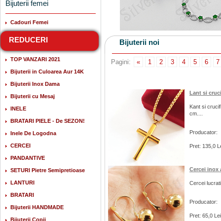
Bijuterii femei
Cadouri Femei
REDUCERI
Bijuterii noi
TOP VANZARI 2021
Pagini:
«
1
2
3
4
5
6
7
Bijuterii in Culoarea Aur 14K
Bijuterii Inox Dama
Lant si cruc
Bijuterii cu Mesaj
Kant si crucif
INELE
cm....
BRATARI PIELE - De SEZON!
Producator:
Inele De Logodna
CERCEI
Pret: 135,0 L
PANDANTIVE
Cercei inox 
SETURI Pietre Semipretioase
LANTURI
Cercei lucrati
BRATARI
Producator:
Bijuterii HANDMADE
Pret: 65,0 Lei
Bijuterii Copii