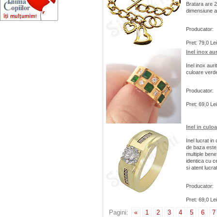
Bratara are 2
dimensiune a 
Producator:
Pret: 79,0 Lei
Inel inox aur
Inel inox auri
culoare verde
Producator:
Pret: 69,0 Lei
Inel in culo
Inel lucrat in
de baza este c
multiple bene
identica cu ce
si atent lucrat
Producator:
Pret: 69,0 Lei
Pagini:
«
1
2
3
4
5
6
7