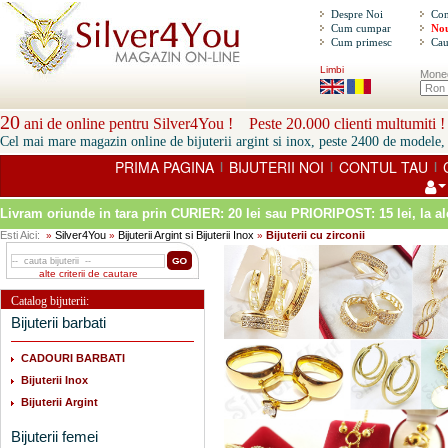
Despre Noi
Con
Cum cumpar
Nou
Cum primesc
Cau
Limbi
Mone
20
ani de online pentru Silver4You ! Peste 20.000 clienti multumiti !
Cel mai mare magazin online de bijuterii argint si inox, peste 2400 de modele, 
PRIMA PAGINA
BIJUTERII NOI
CONTUL TAU
|
|
|
Livram oriunde in tara prin
CURIER: 20 lei sau PRIORIPOST: 15 lei
, la a
Esti Aici:
Silver4You
Bijuterii Argint si Bijuterii Inox
Bijuterii cu zirconii
»
»
»
alte criterii de cautare
Catalog bijuterii:
Bijuterii barbati
CADOURI BARBATI
Bijuterii Inox
Bijuterii Argint
Bijuterii femei