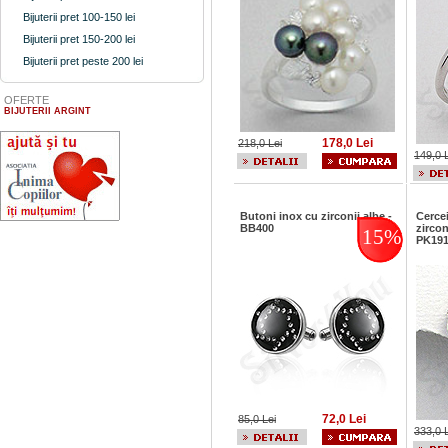
Bijuterii pret 100-150 lei
Bijuterii pret 150-200 lei
Bijuterii pret peste 200 lei
OFERTE
BIJUTERII ARGINT
178,0 Lei
218,0 Lei
149,0 
Butoni inox cu zirconii albe -
Cercei
BB400
zircon
15%
PK19
72,0 Lei
85,0 Lei
333,0 