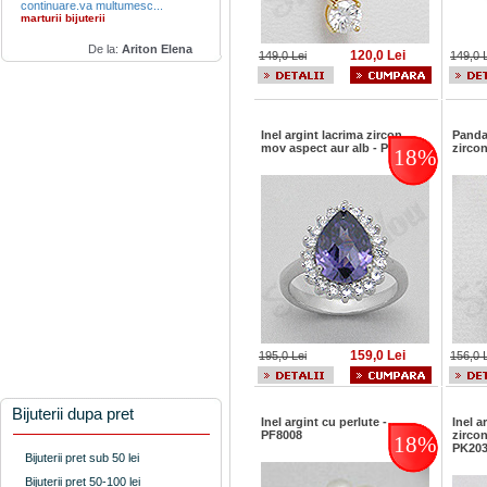
continuare.va multumesc...
marturii bijuterii
De la:
Ariton Elena
120,0 Lei
149,0 Lei
149,0 
Inel argint lacrima zircon
Pandan
mov aspect aur alb - PK1378
zirco
18%
159,0 Lei
195,0 Lei
156,0 
Bijuterii dupa pret
Inel argint cu perlute -
Inel a
PF8008
zircon
18%
PK20
Bijuterii pret sub 50 lei
Bijuterii pret 50-100 lei