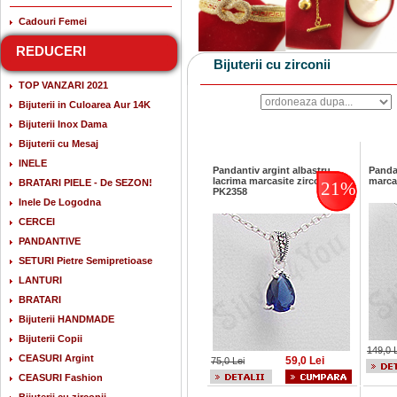
Cadouri Femei
REDUCERI
Bijuterii cu zirconii
TOP VANZARI 2021
Bijuterii in Culoarea Aur 14K
Bijuterii Inox Dama
Bijuterii cu Mesaj
INELE
Pandantiv argint albastru
Panda
lacrima marcasite zirconiu -
marcas
BRATARI PIELE - De SEZON!
21%
PK2358
Inele De Logodna
CERCEI
PANDANTIVE
SETURI Pietre Semipretioase
LANTURI
BRATARI
Bijuterii HANDMADE
Bijuterii Copii
149,0 
CEASURI Argint
59,0 Lei
75,0 Lei
CEASURI Fashion