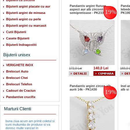
Bijuterii cu zirconii
Pandantiv argint fluture
Pandan
Bijuterii argint placate cu aur
aspect aur alb zirconii pietre
lebede
19%
Bijuterii argint de mireasa
semipretioase - PK2335
PK19
Bijuterii argint cu perle
Bijuterii argint cu marcasit
Cutii Bijuterii
Casete Bijuterii
Bijuterii Indragostiti
Bijuterii unisex
VERIGHETE INOX
140,0 Lei
172,0 Lei
183,0 
Brelocuri Auto
Brelocuri Chei
Brelocuri Telefon
Pandantiv argint zircon alb
Inel a
aurit 14k - PK1430
alb si
19%
Cadouri de Craciun
Pandantive crucifix
Marturii Clienti
buna ziua acum am primit coletul si
sunt multumita de produse si va
doresc multe vanzari in