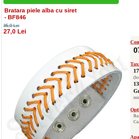
Bratara piele alba cu siret
- BF846
35,0 Lei
27,0 Lei
Com
0
Taxa
17
(lo
13
Gr
mi
Opti
Ra
Ca
Apas