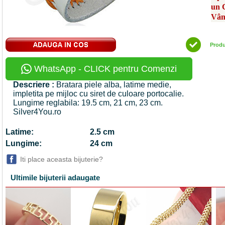
un 
Vân
Prod
WhatsApp - CLICK pentru Comenzi
Descriere :
Bratara piele alba, latime medie,
impletita pe mijloc cu siret de culoare portocalie.
Lungime reglabila: 19.5 cm, 21 cm, 23 cm.
Silver4You.ro
Latime:
2.5 cm
Lungime:
24 cm
Iti place aceasta bijuterie?
Ultimile bijuterii adaugate