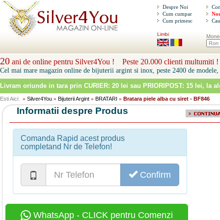
Despre Noi
Con
Cum cumpar
Nou
Cum primesc
Cau
Limbi
Mone
20
ani de online pentru Silver4You ! Peste 20.000 clienti multumiti !
Cel mai mare magazin online de bijuterii argint si inox, peste 2400 de modele, 
Livram oriunde in tara prin
CURIER: 20 lei sau PRIORIPOST: 15 lei
, la a
Esti Aici:
Silver4You
Bijuterii Argint
BRATARI
Bratara piele alba cu siret - BF846
»
»
»
»
Informatii despre Produs
Comanda Rapid acest produs
completand Nr de Telefon!
Confirm
WhatsApp - CLICK pentru Comenzi