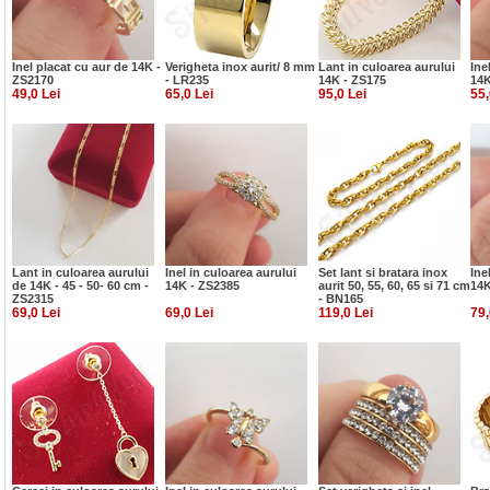
Inel placat cu aur de 14K -
Verigheta inox aurit/ 8 mm
Lant in culoarea aurului
Ine
ZS2170
- LR235
14K - ZS175
14K
49,0 Lei
65,0 Lei
95,0 Lei
55,
Lant in culoarea aurului
Inel in culoarea aurului
Set lant si bratara inox
Ine
de 14K - 45 - 50- 60 cm -
14K - ZS2385
aurit 50, 55, 60, 65 si 71 cm
14K
ZS2315
- BN165
69,0 Lei
69,0 Lei
119,0 Lei
79,