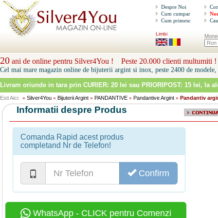
Despre Noi
Con
Cum cumpar
Nou
Cum primesc
Cau
Limbi
Mone
20
ani de online pentru Silver4You ! Peste 20.000 clienti multumiti !
Cel mai mare magazin online de bijuterii argint si inox, peste 2400 de modele, 
Livram oriunde in tara prin
CURIER: 20 lei sau PRIORIPOST: 15 lei
, la a
Esti Aici:
Silver4You
Bijuterii Argint
PANDANTIVE
Pandantive Argint
Pandantiv argi
»
»
»
»
»
Informatii despre Produs
Comanda Rapid acest produs
completand Nr de Telefon!
Confirm
WhatsApp - CLICK pentru Comenzi