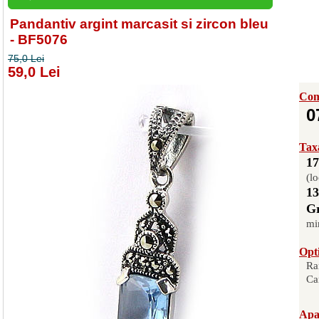
Pandantiv argint marcasit si zircon bleu
- BF5076
75,0 Lei
59,0 Lei
Com
0
Taxa
17
(lo
13
Gr
mi
Opti
Ra
Ca
Apas