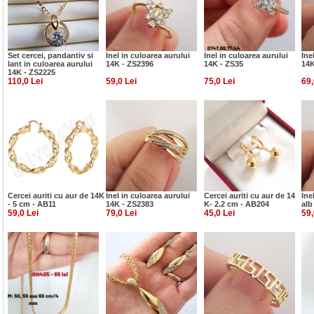
Set cercei, pandantiv si
Inel in culoarea aurului
Inel in culoarea aurului
Ine
lant in culoarea aurului
14K - ZS2396
14K - ZS35
14K
14K - ZS2225
110,0 Lei
59,0 Lei
75,0 Lei
69,
Cercei auriti cu aur de 14K
Inel in culoarea aurului
Cercei auriti cu aur de 14
Ine
- 5 cm - AB11
14K - ZS2383
K- 2.2 cm - AB204
alb
59,0 Lei
79,0 Lei
45,0 Lei
59,