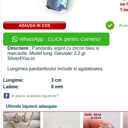
un 
Vân
Prod
WhatsApp - CLICK pentru Comenzi
Descriere :
Pandantiv argint cu zircon bleu si
marcasite. Model lung. Greutate: 2.2 gr.
Silver4You.ro
Lungimea pandantivului include si agatatoarea.
Lungime:
3 cm
Latime:
8 mm
Iti place aceasta bijuterie?
Ultimile bijuterii adaugate