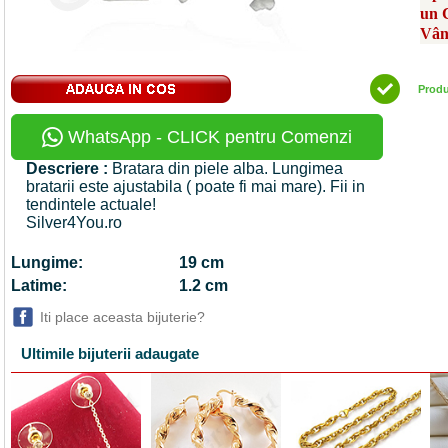
un 
Vân
Prod
WhatsApp - CLICK pentru Comenzi
Descriere :
Bratara din piele alba. Lungimea
bratarii este ajustabila ( poate fi mai mare). Fii in
tendintele actuale!
Silver4You.ro
Lungime:
19 cm
Latime:
1.2 cm
Iti place aceasta bijuterie?
Ultimile bijuterii adaugate