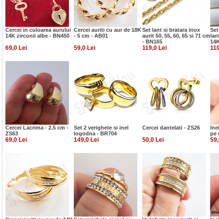
Cercei in culoarea aurului
Cercei auriti cu aur de 18K
Set lant si bratara inox
Set
14K zirconii albe - BN450
- 5 cm - AB01
aurit 50, 55, 60, 65 si 71 cm
lan
- BN165
14K
69,0 Lei
59,0 Lei
119,0 Lei
110
Cercei Lacrima - 2.5 cm -
Set 2 verighete si inel
Cercei dantelati - ZS26
Ine
ZS63
logodna - BR704
pe 
69,0 Lei
149,0 Lei
50,0 Lei
59,