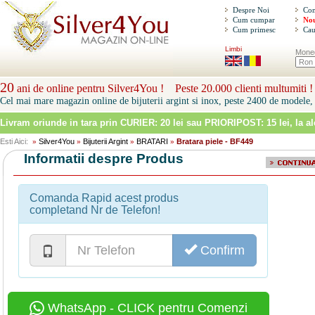
Despre Noi
Con
Cum cumpar
Nou
Cum primesc
Cau
Limbi
Mone
20
ani de online pentru Silver4You ! Peste 20.000 clienti multumiti !
Cel mai mare magazin online de bijuterii argint si inox, peste 2400 de modele, 
Livram oriunde in tara prin
CURIER: 20 lei sau PRIORIPOST: 15 lei
, la a
Esti Aici:
Silver4You
Bijuterii Argint
BRATARI
Bratara piele - BF449
»
»
»
»
Informatii despre Produs
Comanda Rapid acest produs
completand Nr de Telefon!
Confirm
WhatsApp - CLICK pentru Comenzi