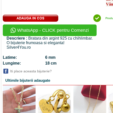
Vân
Prod
WhatsApp - CLICK pentru Comenzi
Descriere :
Bratara din argint 925 cu chihlimbar.
O bijuterie frumoasa si eleganta!
Silver4You.ro
Latime:
6 mm
Lungime:
18 cm
Iti place aceasta bijuterie?
Ultimile bijuterii adaugate