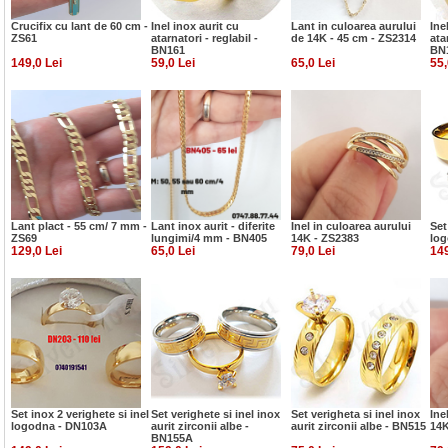
Crucifix cu lant de 60 cm -
Inel inox aurit cu
Lant in culoarea aurului
Ine
ZS61
atarnatori - reglabil -
de 14K - 45 cm - ZS2314
ata
BN161
BN
149,0 Lei
59,0 Lei
65,0 Lei
55,
Lant plact - 55 cm/ 7 mm -
Lant inox aurit - diferite
Inel in culoarea aurului
Set
ZS69
lungimi/4 mm - BN405
14K - ZS2383
log
129,0 Lei
65,0 Lei
79,0 Lei
149
Set inox 2 verighete si inel
Set verighete si inel inox
Set verigheta si inel inox
Ine
logodna - DN103A
aurit zirconii albe -
aurit zirconii albe - BN515
14K
BN155A