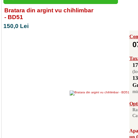
Bratara din argint vu chihlimbar
- BD51
150,0 Lei
Com
0
Taxa
17
(lo
13
Gr
mi
Opti
Ra
Ca
Apas
un 