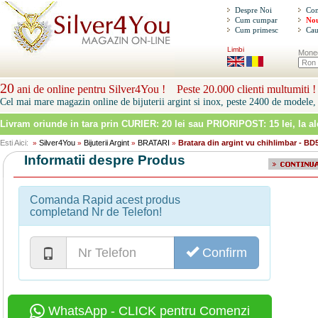
Despre Noi
Con
Cum cumpar
Nou
Cum primesc
Cau
Limbi
Mone
20
ani de online pentru Silver4You ! Peste 20.000 clienti multumiti !
Cel mai mare magazin online de bijuterii argint si inox, peste 2400 de modele, 
Livram oriunde in tara prin
CURIER: 20 lei sau PRIORIPOST: 15 lei
, la a
Esti Aici:
Silver4You
Bijuterii Argint
BRATARI
Bratara din argint vu chihlimbar - BD
»
»
»
»
Informatii despre Produs
Comanda Rapid acest produs
completand Nr de Telefon!
Confirm
WhatsApp - CLICK pentru Comenzi