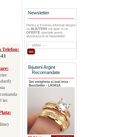
Newsletter
Pentru a fi mereu informat despre
ce
BIJUTERII
noi apar si ce
OFERTE
speciale avem,
aboneaza-te la Newsletter.
 Telefon:
541
Bijuterii Argint
rare:
Recomandate
rier
ndard)
Set verigheta si inel inox -
BestSeller - LR341A
sta
 comanda
 lei
Plata:
line)