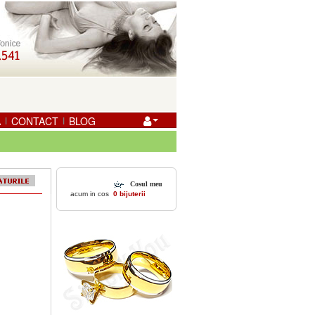
A
CONTACT
BLOG
|
|
Cosul meu
acum in cos
0 bijuterii