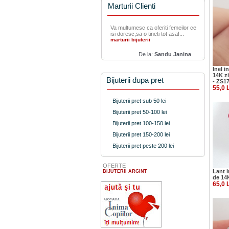
Marturii Clienti
Va multumesc ca oferiti femeilor ce
isi doresc,sa o tineti tot asa!...
marturii bijuterii
De la:
Sandu Janina
Inel i
14K zi
Bijuterii dupa pret
- ZS1
55,0 
Bijuterii pret sub 50 lei
Bijuterii pret 50-100 lei
Bijuterii pret 100-150 lei
Bijuterii pret 150-200 lei
Bijuterii pret peste 200 lei
OFERTE
Lant i
BIJUTERII ARGINT
de 14
65,0 