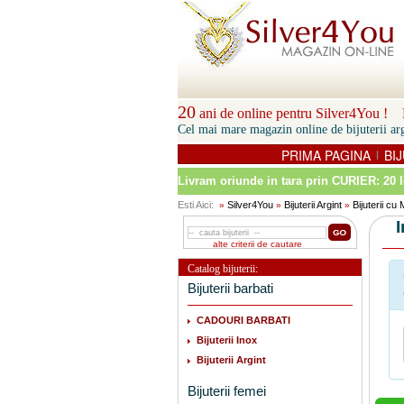
20
ani de online pentru Silver4You ! P
Cel mai mare magazin online de bijuterii arg
PRIMA PAGINA
BIJ
|
Livram oriunde in tara prin
CURIER: 20 l
Esti Aici:
Silver4You
Bijuterii Argint
Bijuterii cu
»
»
»
alte criterii de cautare
Catalog bijuterii:
Bijuterii barbati
CADOURI BARBATI
Bijuterii Inox
Bijuterii Argint
Bijuterii femei