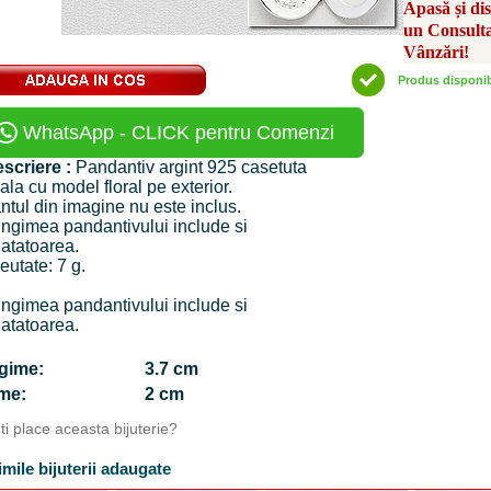
Apasă și di
un Consult
Vânzări!
Produs disponi
WhatsApp - CLICK pentru Comenzi
scriere :
Pandantiv argint 925 casetuta
ala cu model floral pe exterior.
ntul din imagine nu este inclus.
ngimea pandantivului include si
atatoarea.
eutate: 7 g.
ngimea pandantivului include si
atatoarea.
ngime:
3.7 cm
time:
2 cm
Iti place aceasta bijuterie?
imile bijuterii adaugate