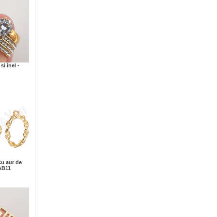
si inel -
cu aur de
 AB11