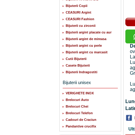
Bijuterii Copii
CEASURI Argint
CEASURI Fashion
Bijuterii cu zirconii
Bijuterii argint placate cu aur
Bijuterii argint de mireasa
De
Bijuterii argint cu perle
ov
Bijuterii argint cu marcasit
La
Cutii Bijuterii
Lu
Casete Bijuterii
ag
Bijuterii Indragostiti
Gr
Bijuterii unisex
Lu
ag
VERIGHETE INOX
Brelocuri Auto
Lu
Brelocuri Chei
La
Brelocuri Telefon
Cadouri de Craciun
Pandantive crucifix
Ult