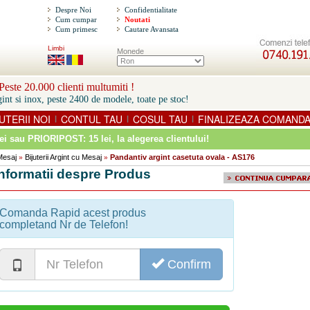
Despre Noi
Confidentialitate
Cum cumpar
Noutati
Cum primesc
Cautare Avansata
Limbi
Monede
este 20.000 clienti multumiti !
int si inox, peste 2400 de modele, toate pe stoc!
UTERII NOI
CONTUL TAU
COSUL TAU
FINALIZEAZA COMAND
|
|
|
ei sau PRIORIPOST: 15 lei
, la alegerea clientului!
 Mesaj
Bijuterii Argint cu Mesaj
Pandantiv argint casetuta ovala - AS176
»
»
Informatii despre Produs
Comanda Rapid acest produs
completand Nr de Telefon!
Confirm