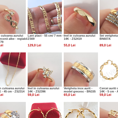
n culoarea aurului
Lant plact - 55 cm/ 7 mm -
Inel in culoarea aurului
Set verigheta 
rconii albe - reglabil
ZS69
14K - ZS2419
BN607A
779
Lei
129,0 Lei
55,0 Lei
89,0 Lei
n culoarea aurului
Inel in culoarea aurului
Verigheta inox aurit -
Cercei auriti 
K - 45 cm - ZS2314
14K - ZS2396
model grecesc - BN155
14K - 5 cm -
Lei
59,0 Lei
65,0 Lei
59,0 Lei