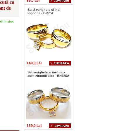
89,0 Lei
scută cu
ant de
Set 2 verighete si inel
logodna - BR704
bil in stoc
149,0 Lei
Set verighete si inel inox
aurit zirconii albe - BN155A
159,0 Lei