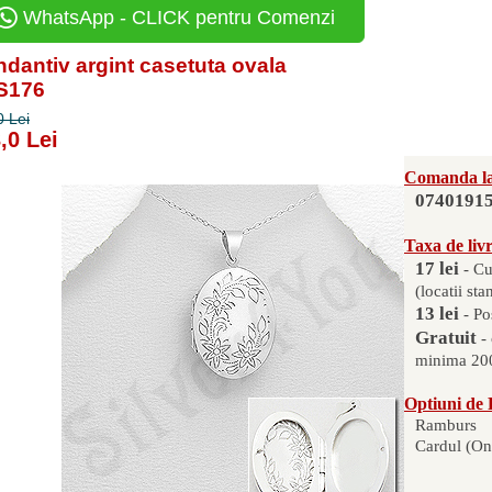
WhatsApp - CLICK pentru Comenzi
dantiv argint casetuta ovala
AS176
0 Lei
,0 Lei
Comanda la
0740191
Taxa de liv
17 lei
- Cu
(locatii sta
13 lei
- Po
Gratuit
-
minima 200
Optiuni de 
Ramburs
Cardul (On