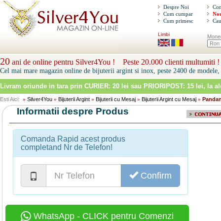
Despre Noi
Con
Cum cumpar
Nou
Cum primesc
Cau
Limbi
Mone
20
ani de online pentru Silver4You ! Peste 20.000 clienti multumiti !
Cel mai mare magazin online de bijuterii argint si inox, peste 2400 de modele, 
Livram oriunde in tara prin
CURIER: 20 lei sau PRIORIPOST: 15 lei
, la a
Esti Aici:
Silver4You
Bijuterii Argint
Bijuterii cu Mesaj
Bijuterii Argint cu Mesaj
Pandant
»
»
»
»
»
Informatii despre Produs
Comanda Rapid acest produs
completand Nr de Telefon!
Confirm
WhatsApp - CLICK pentru Comenzi