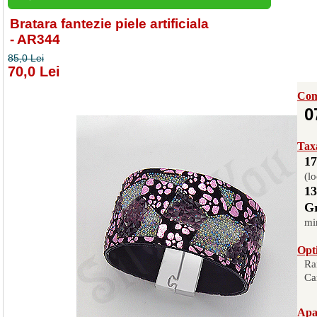
Bratara fantezie piele artificiala
- AR344
85,0 Lei
70,0 Lei
Com
0
Taxa
17
(lo
13
Gr
mi
Opti
Ra
Ca
Apas