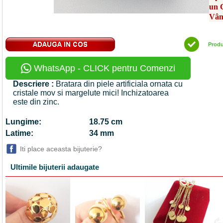
un 
Vân
Prod
WhatsApp - CLICK pentru Comenzi
Descriere :
Bratara din piele artificiala ornata cu
cristale mov si margelute mici! Inchizatoarea
este din zinc.
Lungime:
18.75 cm
Latime:
34 mm
Iti place aceasta bijuterie?
Ultimile bijuterii adaugate