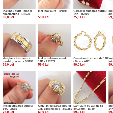
Inel inox aurit - model
Inel inox aurit - BN108
Cercei in culoarea aurului
Ine
spectaculos - BN539
14K - D2800
alb
69,0 Lei
59,0 Lei
75,0 Lei
59,
Verigheta inox aurit -
Inel in culoarea aurului
Cercei auriti cu aur de 14K
Ine
model grecesc - BN155
14K - ZS2377
- 5 cm - AB11
ini
65,0 Lei
59,0 Lei
59,0 Lei
59,
Inel in culoarea aurului
Ghiul in culoarea aurului
Lant aurit cu aur de 55
Ine
14K - ZS35
14K zirconii albe - ZS1359
cm/2 mm - D730
14K
75,0 Lei
69,0 Lei
59,0 Lei
69,