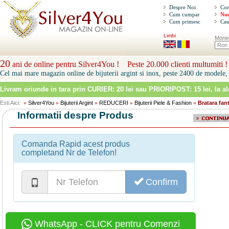
Despre Noi
Con
Cum cumpar
Nou
Cum primesc
Cau
Limbi
Mone
20
ani de online pentru Silver4You ! Peste 20.000 clienti multumiti !
Cel mai mare magazin online de bijuterii argint si inox, peste 2400 de modele, 
Livram oriunde in tara prin
CURIER: 20 lei sau PRIORIPOST: 15 lei
, la a
Esti Aici:
Silver4You
Bijuterii Argint
REDUCERI
Bijuterii Piele & Fashion
Bratara fant
»
»
»
»
»
Informatii despre Produs
Comanda Rapid acest produs
completand Nr de Telefon!
Confirm
WhatsApp - CLICK pentru Comenzi