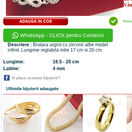
Vân
Prod
WhatsApp - CLICK pentru Comenzi
Descriere :
Bratara argint cu zirconii albe model
infinit. Lungime reglabila intre 17 cm si 20 cm.
Lungime:
16.5 - 20 cm
Latime:
4 mm
Iti place aceasta bijuterie?
Ultimile bijuterii adaugate