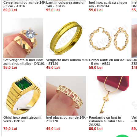
Cercei auriti cu aur de 14K
Lant in culoarea aurului
Inel inox aurit cu zircon
Ine
- 3 cm - AB16
14K - ZS175
alb - BR6314
BN
69,0 Lei
95,0 Lei
59,0 Lei
55,
Set verigheta si inel inox
Verigheta inox aurie/4 mm
Cercei auriti cu aur de 14K
Cru
aurit zirconii albe - DN101
- ST120
- 5 cm - AB11
ZS
95,0 Lei
45,0 Lei
59,0 Lei
149
Ghiul inox aurit zirconii
Inel placat cu aur de 14K -
Pandantiv cu lant in
Ver
verzi - BN159
ZS2170
culoarea aurului 14K -
- B
ZS2251
79,0 Lei
49,0 Lei
89,0 Lei
59,