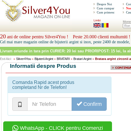
Despre Noi
Con
Cum cumpar
Nou
Cum primesc
Cau
Limbi
Mone
20
ani de online pentru Silver4You ! Peste 20.000 clienti multumiti !
Cel mai mare magazin online de bijuterii argint si inox, peste 2400 de modele, 
Livram oriunde in tara prin
CURIER: 20 lei sau PRIORIPOST: 15 lei
, la a
Esti Aici:
Silver4You
Bijuterii Argint
BRATARI
Bratari Argint
Bratara argint zirconii 
»
»
»
»
»
Informatii despre Produs
Comanda Rapid acest produs
completand Nr de Telefon!
Confirm
WhatsApp - CLICK pentru Comenzi