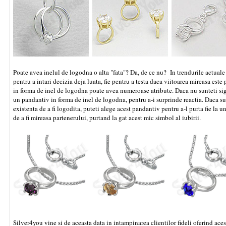
Poate avea inelul de logodna o alta "fata"? Da, de ce nu? In trendurile actuale
pentru a intari decizia deja luata, fie pentru a testa daca viitoarea mireasa este
in forma de inel de logodna poate avea numeroase atribute. Daca nu sunteti sig
un pandantiv in forma de inel de logodna, pentru a-i surprinde reactia. Daca sun
existenta de a fi logodita, puteti alege acest pandantiv pentru a-l purta fie la un 
de a fi mireasa partenerului, purtand la gat acest mic simbol al iubirii.
Silver4you vine si de aceasta data in intampinarea clientilor fideli oferind aces