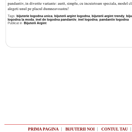
pandantiv, in diverite variante: aurit, simplu, cu incuietoare speciala, model cl
alegeti unul pe placul dumneavoastra!
Tags:
bijuterie logodna unica
,
bijuterii argint logodna
,
bijuterii argint trendy
,
bij
logodna la moda
,
inel de logodna pandantiv
,
inel logodna
,
pandantiv logodna
Publicat in
Bijuterii Argint
|
|
PRIMA PAGINA
BIJUTERII NOI
CONTUL TAU