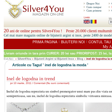
Despre Noi
Cum cumpar
Cum primesc
Limbi
Mo
20
ani de online pentru Silver4You ! Peste 20.000 clienti multumiti
Cel mai mare magazin online de bijuterii argint si inox, peste 2400 de model
PRIMA PAGINA
BIJUTERII NOI
CONTUL TAU
|
|
My A
Livram oriunde in tara prin
CURIER: 20 lei sau PRIORIPOST: 15 lei
, l
Esti Aici:
Silver4You
Bijuterii Argint si Bijuterii Inox
Blog
inel de logodna la
»
»
»
»
Articole cu Tagul ' inel de logodna la moda '
Inel de logodna in trend
joi 10 martie, 2011 /
Comentati
(
Nu sunt comentarii
)
Inelul de logodna reprezinta un simbol premergator unui mare pas din viata unei
semipretioasa, sau nu, inelul de logodna reprezinta simbolic viitoarea mireasa.