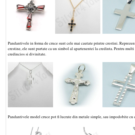
Pandantivele in forma de cruce sunt cele mai cautate printre crestini. Reprezent
crestine, ele sunt purtate ca un simbol al apartenentei la credinta. Pentru multi
credincios si divinitate.
Pandantivele model cruce pot fi lucrate din metale simple, sau impodobite cu d