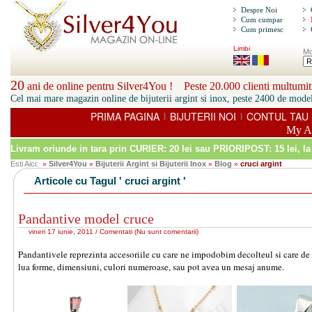
Despre Noi
Cum cumpar
Cum primesc
Limbi
Mo
20
ani de online pentru Silver4You ! Peste 20.000 clienti multumiti
Cel mai mare magazin online de bijuterii argint si inox, peste 2400 de model
PRIMA PAGINA
BIJUTERII NOI
CONTUL TAU
|
|
My A
Livram oriunde in tara prin
CURIER: 20 lei sau PRIORIPOST: 15 lei
, l
Esti Aici:
Silver4You
Bijuterii Argint si Bijuterii Inox
Blog
cruci argint
»
»
»
»
Articole cu Tagul ' cruci argint '
Pandantive model cruce
vineri 17 iunie, 2011 /
Comentati
(
Nu sunt comentarii
)
Pandantivele reprezinta accesoriile cu care ne impodobim decolteul si care de
lua forme, dimensiuni, culori numeroase, sau pot avea un mesaj anume.