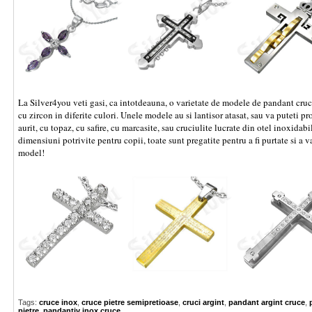
La Silver4you veti gasi, ca intotdeauna, o varietate de modele de pandant cruce
cu zircon in diferite culori. Unele modele au si lantisor atasat, sau va puteti
aurit, cu topaz, cu safire, cu marcasite, sau cruciulite lucrate din otel inoxida
dimensiuni potrivite pentru copii, toate sunt pregatite pentru a fi purtate si a 
model!
Tags:
cruce inox
,
cruce pietre semipretioase
,
cruci argint
,
pandant argint cruce
,
pietre
,
pandantiv inox cruce