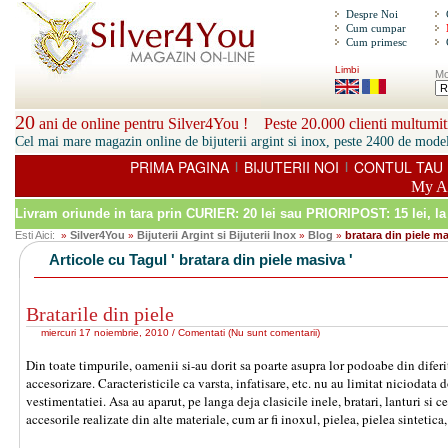
Despre Noi
Cum cumpar
Cum primesc
Limbi
Mo
20
ani de online pentru Silver4You ! Peste 20.000 clienti multumiti
Cel mai mare magazin online de bijuterii argint si inox, peste 2400 de model
PRIMA PAGINA
BIJUTERII NOI
CONTUL TAU
|
|
My A
Livram oriunde in tara prin
CURIER: 20 lei sau PRIORIPOST: 15 lei
, l
Esti Aici:
Silver4You
Bijuterii Argint si Bijuterii Inox
Blog
bratara din piele m
»
»
»
»
Articole cu Tagul ' bratara din piele masiva '
Bratarile din piele
miercuri 17 noiembrie, 2010 /
Comentati
(
Nu sunt comentarii
)
Din toate timpurile, oamenii si-au dorit sa poarte asupra lor podoabe din diferit
accesorizare. Caracteristicile ca varsta, infatisare, etc. nu au limitat niciodat
vestimentatiei. Asa au aparut, pe langa deja clasicile inele, bratari, lanturi si ce
accesorile realizate din alte materiale, cum ar fi inoxul, pielea, pielea sintetica, 