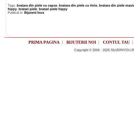
Tags:
bratara din piele cu capse
,
bratara din piele cu tinte
,
bratara din piele masi
hippy
,
bratari piele
,
bratari piele hippy
Publicat in
Bijuterii Inox
|
|
PRIMA PAGINA
BIJUTERII NOI
CONTUL TAU
Copyright © 2006 - 2026 SILVER4YOU.RO 