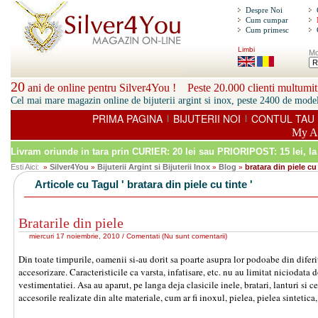
Despre Noi
Cum cumpar
Cum primesc
Limbi
Mo
20
ani de online pentru Silver4You ! Peste 20.000 clienti multumiti
Cel mai mare magazin online de bijuterii argint si inox, peste 2400 de model
PRIMA PAGINA
BIJUTERII NOI
CONTUL TAU
|
|
My A
Livram oriunde in tara prin
CURIER: 20 lei sau PRIORIPOST: 15 lei
, l
Esti Aici:
Silver4You
Bijuterii Argint si Bijuterii Inox
Blog
bratara din piele cu
»
»
»
»
Articole cu Tagul ' bratara din piele cu tinte '
Bratarile din piele
miercuri 17 noiembrie, 2010 /
Comentati
(
Nu sunt comentarii
)
Din toate timpurile, oamenii si-au dorit sa poarte asupra lor podoabe din diferit
accesorizare. Caracteristicile ca varsta, infatisare, etc. nu au limitat niciodat
vestimentatiei. Asa au aparut, pe langa deja clasicile inele, bratari, lanturi si ce
accesorile realizate din alte materiale, cum ar fi inoxul, pielea, pielea sintetica, 