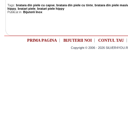
Tags:
bratara din piele cu capse
,
bratara din piele cu tinte
,
bratara din piele masi
hippy
,
bratari piele
,
bratari piele hippy
Publicat in
Bijuterii Inox
|
|
PRIMA PAGINA
BIJUTERII NOI
CONTUL TAU
Copyright © 2006 - 2026 SILVER4YOU.RO 