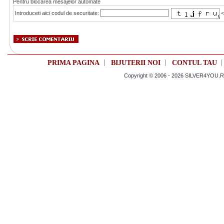
Pentru blocarea mesajelor automate
Introduceti aici codul de securitate:
<
|
|
PRIMA PAGINA
BIJUTERII NOI
CONTUL TAU
Copyright © 2006 - 2026 SILVER4YOU.RO 