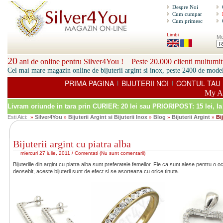
Despre Noi
Cum cumpar
Cum primesc
Limbi
Mo
20
ani de online pentru Silver4You ! Peste 20.000 clienti multumiti
Cel mai mare magazin online de bijuterii argint si inox, peste 2400 de model
PRIMA PAGINA
BIJUTERII NOI
CONTUL TAU
|
|
My A
Livram oriunde in tara prin
CURIER: 20 lei sau PRIORIPOST: 15 lei
, l
Esti Aici:
Silver4You
Bijuterii Argint si Bijuterii Inox
Blog
Bijuterii Argint
Bi
»
»
»
»
»
Bijuterii argint cu piatra alba
miercuri 27 iulie, 2011 /
Comentati
(
Nu sunt comentarii
)
Bijuteriile din argint cu piatra alba sunt preferatele femeilor. Fie ca sunt alese pentru 
deosebit, aceste bijuterii sunt de efect si se asorteaza cu orice tinuta.