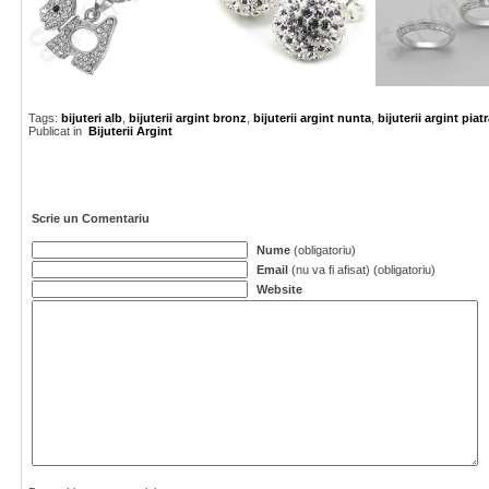
Tags:
bijuteri alb
,
bijuterii argint bronz
,
bijuterii argint nunta
,
bijuterii argint piat
Publicat in
Bijuterii Argint
Scrie un Comentariu
Nume
(obligatoriu)
Email
(nu va fi afisat) (obligatoriu)
Website