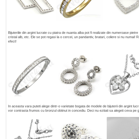
Bijuteriile din argint lucrate cu piatra de nuanta alba pot fi realizate din numeroase pietre
cristal alb, etc. Ele se pot regasi la o cercei, un pandantiv, bratari, coliere si nu numai
efect!
In aceasta vara puteti alege dintr-o varietate bogata de modele de bijuterii din argint lucrat
vor contrasta frumos cu bronzul obtinut in concediu. Deci nu ezitati sa alegeti ceva pe g