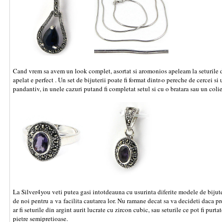
Cand vrem sa avem un look complet, asortat si aromonios apeleam la seturile de 
apelat e perfect . Un set de bijuterii poate fi format dintr-o pereche de cercei si u
pandantiv, in unele cazuri putand fi completat setul si cu o bratara sau un colie
La Silver4you veti putea gasi intotdeauna cu usurinta diferite modele de bijuteri
de noi pentru a va facilita cautarea lor. Nu ramane decat sa va decideti daca pr
ar fi seturile din argint aurit lucrate cu zircon cubic, sau seturile ce pot fi purtat
pietre semipretioase.