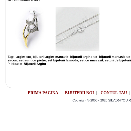
Tags:
argint set
,
bijuterii argint marcasit
,
bijuterii argint set
,
bijuterii marcasit set
zircon
,
set aurit cu pietre
,
set bijuterii la moda
,
set cu marcasit
,
seturi de bijuterii
Publicat in
Bijuterii Argint
|
|
PRIMA PAGINA
BIJUTERII NOI
CONTUL TAU
Copyright © 2006 - 2026 SILVER4YOU.RO 