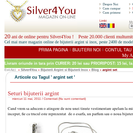
Despre Noi
Cum cumpar
Cum primesc
Limbi
Mo
20
ani de online pentru Silver4You ! Peste 20.000 clienti multumiti
Cel mai mare magazin online de bijuterii argint si inox, peste 2400 de model
PRIMA PAGINA
BIJUTERII NOI
CONTUL TAU
|
|
My A
Livram oriunde in tara prin
CURIER: 20 lei sau PRIORIPOST: 15 lei
, l
Esti Aici:
Silver4You
Bijuterii Argint si Bijuterii Inox
Blog
argint set
»
»
»
»
Articole cu Tagul ' argint set '
Seturi bijuterii argint
miercuri 11 mai, 2011 /
Comentati
(
Nu sunt comentarii
)
Cand vrem sa aducem o atingere de nou unei tinute vestimentare apelam la mici
inceput, fie ca trucul este reprezentat de o esarfa, un parfum sau o noua bijuter