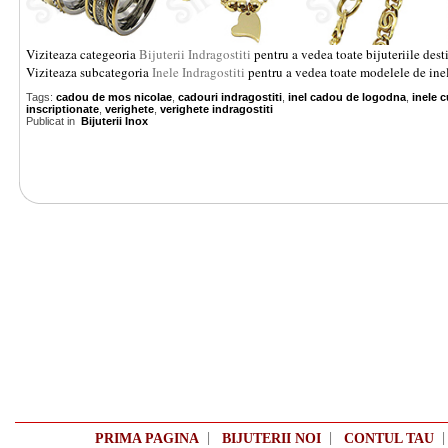
Viziteaza categeoria
Bijuterii Indragostiti
pentru a vedea toate bijuteriile dest
Viziteaza subcategoria
Inele Indragostiti
pentru a vedea toate modelele de inel
Tags:
cadou de mos nicolae
,
cadouri indragostiti
,
inel cadou de logodna
,
inele 
inscriptionate
,
verighete
,
verighete indragostiti
Publicat in
Bijuterii Inox
|
|
PRIMA PAGINA
BIJUTERII NOI
CONTUL TAU