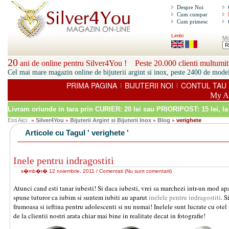
Despre Noi
Cum cumpar
Cum primesc
Limbi
Mo
20
ani de online pentru Silver4You ! Peste 20.000 clienti multumiti
Cel mai mare magazin online de bijuterii argint si inox, peste 2400 de model
PRIMA PAGINA
BIJUTERII NOI
CONTUL TAU
|
|
My A
Livram oriunde in tara prin
CURIER: 20 lei sau PRIORIPOST: 15 lei
, l
Esti Aici:
Silver4You
Bijuterii Argint si Bijuterii Inox
Blog
verighete
»
»
»
»
Articole cu Tagul ' verighete '
Inele pentru indragostiti
s�mb�t� 12 noiembrie, 2011 /
Comentati
(
Nu sunt comentarii
)
Atunci cand esti tanar iubesti! Si daca iubesti, vrei sa marchezi intr-un mod apa
spune tuturor ca iubim si suntem iubiti au aparut
inelele pentru indragostiti
. S
frumoasa si ieftina pentru adolescenti si nu numai! Inelele sunt lucrate cu otel 
de la clientii nostri arata chiar mai bine in realitate decat in fotografie!