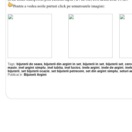
Pentru a vedea noile preturi click pe urmatoarele imagini:
Tags:
bijuterii de seara
,
bijuterii din argint in set
,
bijuterii in set
,
bijuterii set
,
cerc
masiv
,
inel argint simplu
,
inel iubita
,
inel lucios
,
inele argint
,
inele de argint
,
inel
bijuterii
,
set bijuterii ocazie
,
set bijuterii petrecere
,
set din argint simplu
,
seturi a
Publicat in
Bijuterii Argint