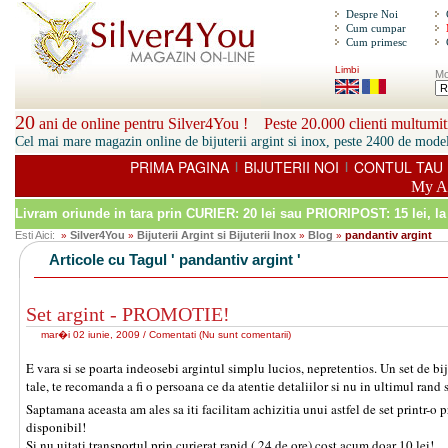
Despre Noi
Cum cumpar
Cum primesc
Limbi
Mo
20
ani de online pentru Silver4You ! Peste 20.000 clienti multumiti
Cel mai mare magazin online de bijuterii argint si inox, peste 2400 de model
PRIMA PAGINA
BIJUTERII NOI
CONTUL TAU
|
|
My A
Livram oriunde in tara prin
CURIER: 20 lei sau PRIORIPOST: 15 lei
, l
Esti Aici:
Silver4You
Bijuterii Argint si Bijuterii Inox
Blog
pandantiv argint
»
»
»
»
Articole cu Tagul ' pandantiv argint '
Set argint - PROMOTIE!
mar�i 02 iunie, 2009 /
Comentati
(
Nu sunt comentarii
)
E vara si se poarta indeosebi argintul simplu lucios, nepretentios. Un set de bij
tale, te recomanda a fi o persoana ce da atentie detaliilor si nu in ultimul rand
Saptamana aceasta am ales sa iti facilitam achizitia unui astfel de set printr-o
disponibil!
Si nu uitati transportul prin curierat rapid ( 24 de ore) cost acum doar 10 lei!