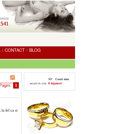
A
CONTACT
BLOG
|
|
Cosul meu
acum in cos
0 bijuterii
Pagini:
1
la fel ca si