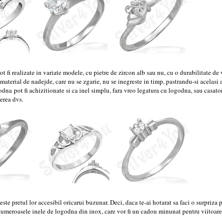
t fi realizate in variate modele, cu pietre de zircon alb sau nu, cu o durabilitate de 
material de nadejde, care nu se zgarie, nu se inegreste in timp, pastrandu-si acelasi 
dna pot fi achizitionate si ca inel simplu, fara vreo legatura cu logodna, sau casato
gerea dvs.
este pretul lor accesibil oricarui buzunar. Deci, daca te-ai hotarat sa faci o surpriza 
umeroasele inele de logodna din inox, care vor fi un cadou minunat pentru viitoare