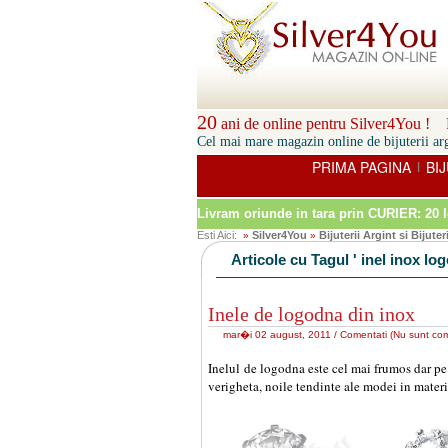
20
ani de online pentru Silver4You ! P
Cel mai mare magazin online de bijuterii arg
PRIMA PAGINA
BIJ
|
Livram oriunde in tara prin
CURIER: 20 l
Esti Aici:
Silver4You
Bijuterii Argint si Bijuter
»
»
Articole cu Tagul ' inel inox lo
Inele de logodna din inox
mar�i 02 august, 2011 /
Comentati
(
Nu sunt com
Inelul de logodna este cel mai frumos dar pe ca
verigheta, noile tendinte ale modei in materie