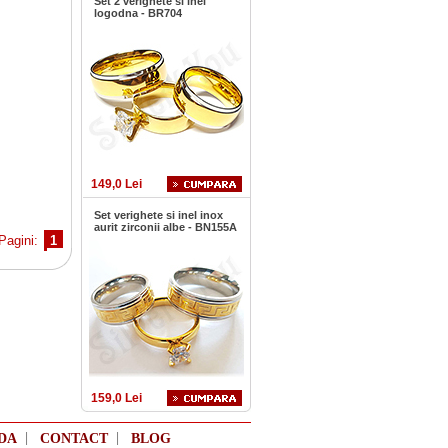
Set 2 verighete si inel
logodna - BR704
149,0 Lei
Set verighete si inel inox
aurit zirconii albe - BN155A
Pagini:
1
159,0 Lei
|
|
DA
CONTACT
BLOG