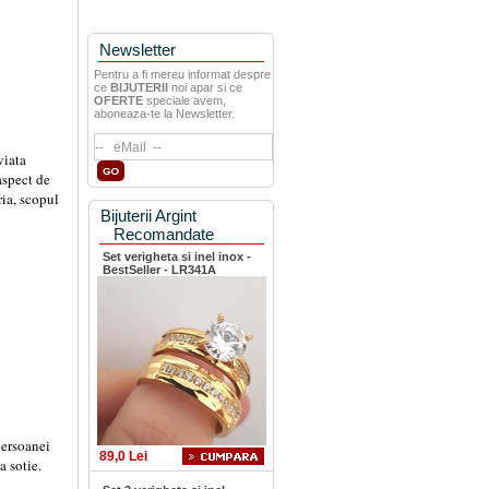
Newsletter
Pentru a fi mereu informat despre
ce
BIJUTERII
noi apar si ce
OFERTE
speciale avem,
aboneaza-te la Newsletter.
viata
aspect de
ria, scopul
Bijuterii Argint
Recomandate
Set verigheta si inel inox -
BestSeller - LR341A
persoanei
89,0 Lei
a sotie.