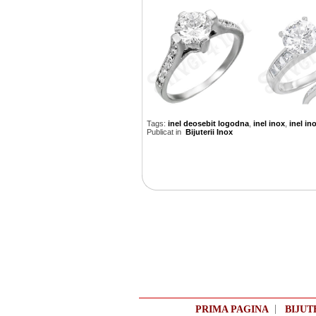
Tags:
inel deosebit logodna
,
inel inox
,
inel in
Publicat in
Bijuterii Inox
|
PRIMA PAGINA
BIJUT