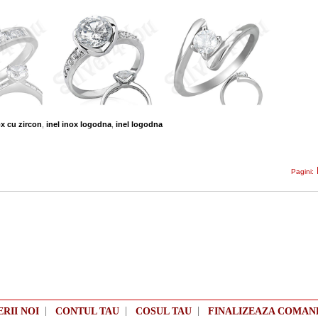
ox cu zircon
,
inel inox logodna
,
inel logodna
Pagini:
|
|
|
ERII NOI
CONTUL TAU
COSUL TAU
FINALIZEAZA COMAN