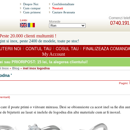
Despre Noi
Confidentialitate
Cum cumpar
Noutati
Cum primesc
Cautare Avansata
Limbi
Monede
este 20.000 clienti multumiti !
int si inox, peste 2400 de modele, toate pe stoc!
UTERII NOI
CONTUL TAU
COSUL TAU
FINALIZEAZA COMAND
|
|
|
My Account
ei sau PRIORIPOST: 15 lei
, la alegerea clientului!
ii Inox
Blog
inel inox logodna
»
»
godna '
Pagini:
entarii
)
re il poate primi o viitoare mireasa. Desi se obisnuieste ca acest inel sa fie din aur, 
 de bijuterii au lasat si inelele de logodna din alte materiale cum ar fi inoxul.