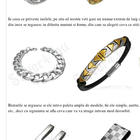
In ceea ce priveste inelele, pe site-ul nostru veti gasi un numar extrem de larg 
din inox se regasesc in diferite marimi si forme, din care sa alegeti ceva ce stiti
Bratarile se regasesc si ele intr-o paleta ampla de modele, fie ele simple, aurite
etc., deci cu siguranta se afla ceva care va va atrage intr-un mod deosebit.