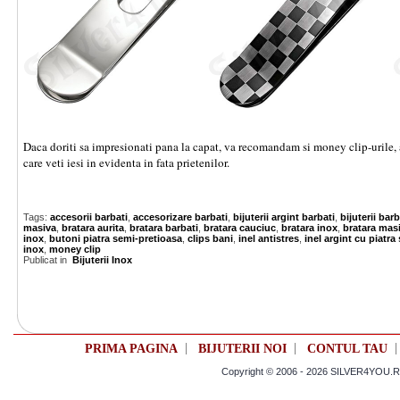
Daca doriti sa impresionati pana la capat, va recomandam si money clip-urile, ac
care veti iesi in evidenta in fata prietenilor.
Tags:
accesorii barbati
,
accesorizare barbati
,
bijuterii argint barbati
,
bijuterii barb
masiva
,
bratara aurita
,
bratara barbati
,
bratara cauciuc
,
bratara inox
,
bratara mas
inox
,
butoni piatra semi-pretioasa
,
clips bani
,
inel antistres
,
inel argint cu piatr
inox
,
money clip
Publicat in
Bijuterii Inox
|
|
PRIMA PAGINA
BIJUTERII NOI
CONTUL TAU
Copyright © 2006 - 2026 SILVER4YOU.RO 