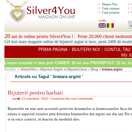
Despre Noi
Cum cumpar
Cum primesc
Limbi
Mo
20
ani de online pentru Silver4You ! Peste 20.000 clienti multumiti
Cel mai mare magazin online de bijuterii argint si inox, peste 2400 de model
PRIMA PAGINA
BIJUTERII NOI
CONTUL TAU
|
|
My A
Livram oriunde in tara prin
CURIER: 20 lei sau PRIORIPOST: 15 lei
, l
Esti Aici:
Silver4You
Bijuterii Argint si Bijuterii Inox
Blog
bratara argint
»
»
»
»
Articole cu Tagul ' bratara argint '
Bijuterii pentru barbati
mar�i 23 noiembrie, 2010 /
Comentati
(
Nu sunt comentarii
)
Bijuteriile nu mai sunt accesorii potrivite doamnelor si domnisoarelor. Inca di
tinuta si aspectul exterior prin folosirea bijuteriilor din argint sau din aur. Fie e
si in orice context, in functie de modelul ales.